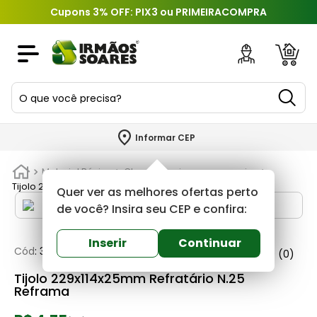
Cupons 3% OFF: PIX3 ou PRIMEIRACOMPRA
O que você precisa?
TERMOS MAIS BUSCADOS
Informar CEP
1
º
piso
Material Básico
Churrasqueiras e acessorios
2
º
porcelanato
Tijolo 229x114x25mm Refratário N.25 Reframa
Quer ver as melhores ofertas perto
3
º
porta
de você? Insira seu CEP e confira:
4
º
revestimento
Inserir
Continuar
Cód
:
301485
Reframa
0
(0)
5
º
argamassa
Tijolo 229x114x25mm Refratário N.25
6
º
telha
Reframa
7
º
tinta