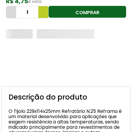
R$ 4,75
à vista
8
º
cimento
COMPRAR
9
º
torneira
10
º
vaso sanitário
Descrição do produto
O Tijolo 229x114x25mm Refratário N.25 Reframa é
um material desenvolvido para aplicações que
exigem resistência a altas temperaturas, sendo
indicado principalmente para revestimentos de