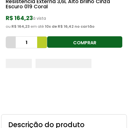
Resistência Externa 3,6L Alto brilho Cinza
Escuro 019 Coral
8
º
tinta
9
º
torneira
R$ 164,23
à vista
10
º
vaso sanitário
ou
R$ 164,23
em até
10
x de
R$ 16,42
no cartão
COMPRAR
Descrição do produto