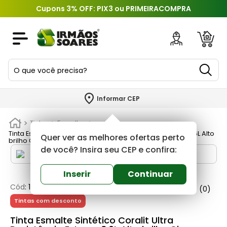
Cupons 3% OFF: PIX3 ou PRIMEIRACOMPRA
O que você precisa?
TERMOS MAIS BUSCADOS
Informar CEP
1
º
piso
Tintas
Esmaltes
2
º
porcelanato
Tinta Esmalte Sintético Coralit Ultra Resistência Externa 3,6L Alto
Quer ver as melhores ofertas perto
brilho Cinza Escuro 019 Coral
3
º
porta
de você? Insira seu CEP e confira:
4
º
revestimento
Inserir
Continuar
5
º
telha
Cód
:
118214
Coral
0
(0)
Tintas com desconto
6
º
argamassa
Tinta Esmalte Sintético Coralit Ultra
7
º
cimento