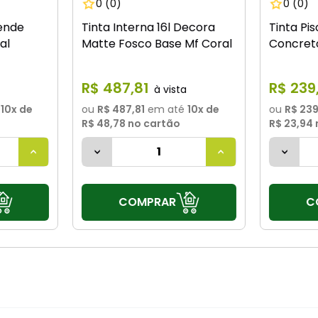
0
(0)
0
(0)
Rende
Tinta Interna 16l Decora
Tinta Pis
al
Matte Fosco Base Mf Coral
Concret
R$
487
,
81
R$
239
10
x de
ou
R$ 487,81
em até
10
x de
ou
R$ 23
R$ 48,78
no cartão
R$ 23,94
COMPRAR
C