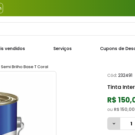
m
a?
TERMOS MAIS BUSCADOS
is vendidos
Serviços
Cupons de Des
1
º
piso
2
º
porcelanato
a Semi Brilho Base T Coral
Cód
:
232491
3
º
porta
Tinta Inte
4
º
revestimento
5
º
telha
R$ 150,
6
º
argamassa
ou
R$ 150,00
7
º
tinta
8
º
cimento