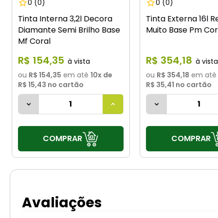
0
(0)
0
(0)
Tinta Interna 3,2l Decora
Tinta Externa 16l 
Diamante Semi Brilho Base
Muito Base Pm Cor
Mf Coral
R$
154
,
35
R$
354
,
18
ou
R$ 154,35
em até
10
x de
ou
R$ 354,18
em até
R$ 15,43
no cartão
R$ 35,41
no cartão
COMPRAR
COMPRAR
Avaliações