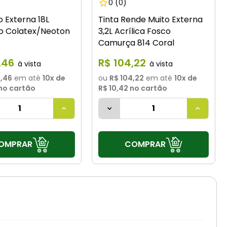
0
(0)
o Externa 18L
Tinta Rende Muito Externa
o Colatex/Neoton
3,2L Acrílica Fosco
Camurça 814 Coral
,
46
R$
104
,
22
9,46
em até
10
x de
ou
R$ 104,22
em até
10
x de
no cartão
R$ 10,42
no cartão
OMPRAR
COMPRAR