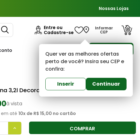
Nossas Lojas
Entre ou
Informar
Cadastre-se
CEP
Para Empresas
conto
Ofertas
Quer ver as melhores ofertas
perto de você? Insira seu CEP e
confira:
Coral
0
(0)
Inserir
Continuar
rna 3,2l Decora Semi Brilho Base T Coral
00
à vista
em até
10
x de
R$ 15,00
no cartão
COMPRAR