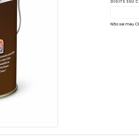
9
º
torneira
10
º
vaso sanitário
Não sei meu C