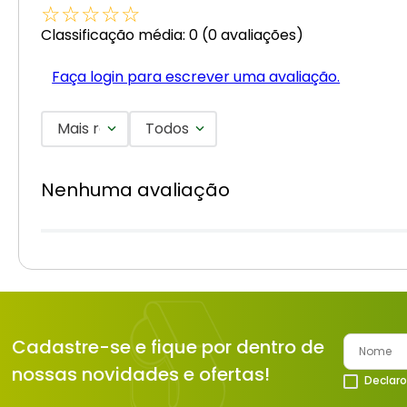
☆
☆
☆
☆
☆
Classificação média: 0
(0 avaliações)
Faça login para escrever uma avaliação.
Mais recentes
Todos
Nenhuma avaliação
Cadastre-se e fique por dentro de
nossas novidades e ofertas!
Declaro