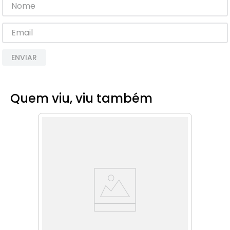
8
º
cimento
9
º
torneira
10
º
vaso sanitário
ENVIAR
Quem viu, viu também