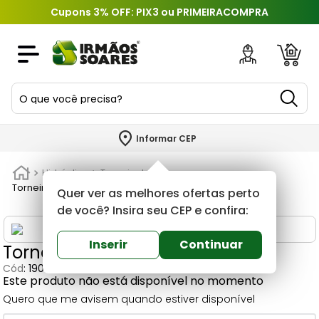
Cupons 3% OFF: PIX3 ou PRIMEIRACOMPRA
O que você precisa?
TERMOS MAIS BUSCADOS
Informar CEP
1
º
piso
Hidráulica
Torneira boia
2
º
porcelanato
Torneira Boia 3/4 Plástico Krona
Quer ver as melhores ofertas perto
3
º
porta
de você? Insira seu CEP e confira:
4
º
revestimento
Inserir
Continuar
Torneira Boia 3/4 Plástico Krona
5
º
telha
Cód
:
190446
Este produto não está disponível no momento
6
º
argamassa
Quero que me avisem quando estiver disponível
7
º
tinta