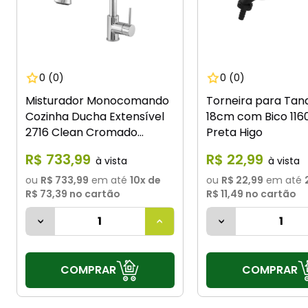
0
(0)
0
(0)
Misturador Monocomando
Torneira para Tan
Cozinha Ducha Extensível
18cm com Bico 116
2716 Clean Cromado
Preta Higo
Imperatriz
R$
733
,
99
R$
22
,
99
ou
R$ 733,99
em até
10
x de
ou
R$ 22,99
em até
R$ 73,39
no cartão
R$ 11,49
no cartão
COMPRAR
COMPRAR