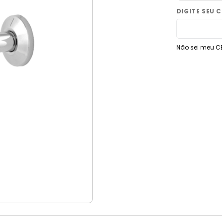
9
º
torneira
10
º
vaso sanitário
Não sei meu C