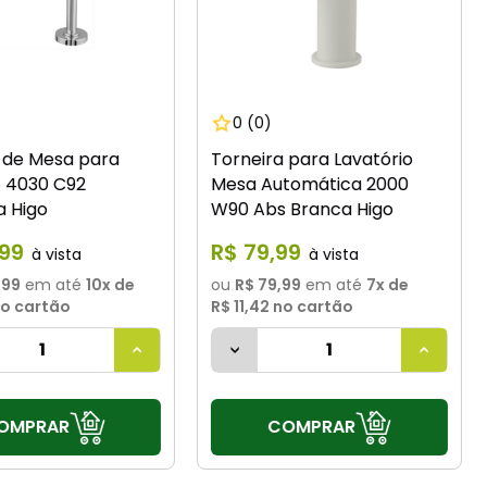
0
(0)
 de Mesa para
Torneira para Lavatório
o 4030 C92
Mesa Automática 2000
 Higo
W90 Abs Branca Higo
99
R$
79
,
99
,99
em até
10
x de
ou
R$ 79,99
em até
7
x de
o cartão
R$ 11,42
no cartão
OMPRAR
COMPRAR