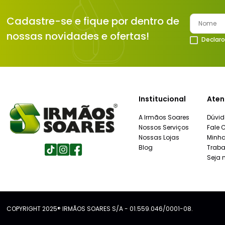
Cadastre-se e fique por dentro de
nossas novidades e ofertas!
Declaro
Institucional
Aten
A Irmãos Soares
Dúvid
Nossos Serviços
Fale 
Nossas Lojas
Minh
Blog
Traba
Seja 
COPYRIGHT 2025® IRMÃOS SOARES S/A - 01.559.046/0001-08.