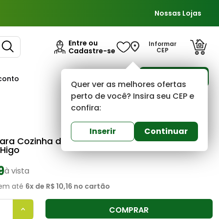
Nossas Lojas
Entre ou
Informar
Cadastre-se
CEP
Para Empresas
conto
Ofertas
Quer ver as melhores ofertas
perto de você? Insira seu CEP e
confira:
Higo
0
(0)
Inserir
Continuar
Para Cozinha de Parede 18cm Lite 1158 C31 Abs
Higo
9
à vista
em até
6
x de
R$ 10,16
no cartão
COMPRAR