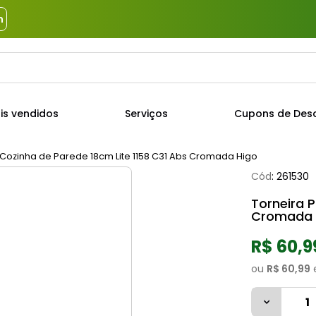
m
a?
TERMOS MAIS BUSCADOS
is vendidos
Serviços
Cupons de Des
1
º
piso
2
º
porcelanato
 Cozinha de Parede 18cm Lite 1158 C31 Abs Cromada Higo
Cód
:
261530
3
º
porta
Torneira 
4
º
revestimento
Cromada 
5
º
argamassa
R$ 60,9
6
º
telha
ou
R$ 60,99
7
º
tinta
8
º
cimento