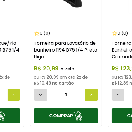
0
(0)
0
(0)
que/Pia
Torneira para Lavatório de
Torneira
0 B75 1/4
banheiro 1194 B75 1/4 Preta
Banheir
Higo
Cromada
R$
20
,
99
R$
123
,
2
x de
ou
R$ 20,99
em até
2
x de
ou
R$ 123
R$ 10,49
no cartão
R$ 12,39
n
COMPRAR
C