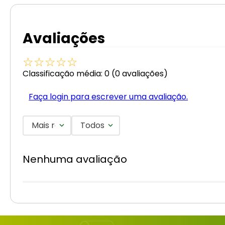
Avaliações
☆
☆
☆
☆
☆
Classificação média: 0
(0 avaliações)
Faça login para escrever uma avaliação.
Mais recentes
Todos
Nenhuma avaliação