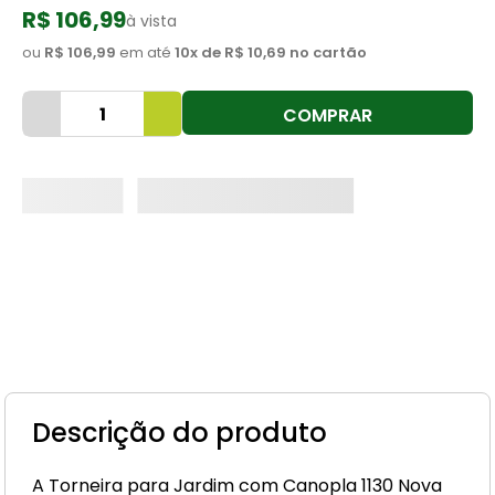
R$ 106,99
à vista
8
º
cimento
ou
R$ 106,99
em até
10
x de
R$ 10,69
no cartão
9
º
vaso sanitário
10
º
torneira
COMPRAR
Descrição do produto
A Torneira para Jardim com Canopla 1130 Nova