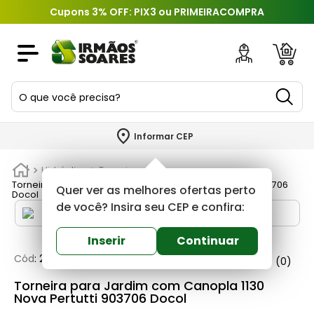
Cupons 3% OFF: PIX3 ou PRIMEIRACOMPRA
O que você precisa?
TERMOS MAIS BUSCADOS
Informar CEP
1
º
piso
Hidráulica
Torneiras
2
º
porcelanato
Torneira para Jardim com Canopla 1130 Nova Pertutti 903706
Quer ver as melhores ofertas perto
Docol
3
º
porta
de você? Insira seu CEP e confira:
4
º
revestimento
Inserir
Continuar
5
º
telha
Cód
:
221066
Docol
0
(0)
6
º
argamassa
Torneira para Jardim com Canopla 1130
Nova Pertutti 903706 Docol
7
º
tinta