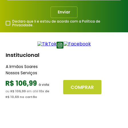
Enviar
Declaro que li e estou de acordo com a Política de
Privacidade.
Institucional
A Irmãos Soares
Nossos Serviços
Nossas Lojas
R$
106
,
99
Blog
COMPRAR
ou
R$ 106,99
em até
10
x de
R$ 10,69
no cartão
Atendimento
Dúvidas Frequentes
Fale Conosco
Minha Conta