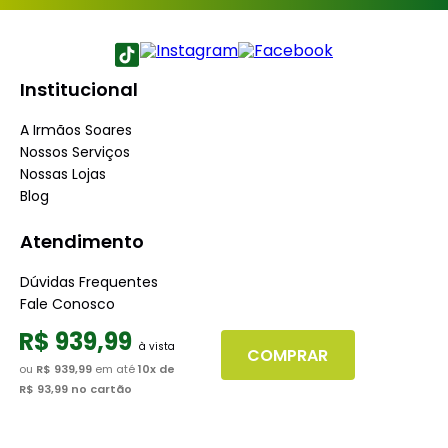
Institucional
A Irmãos Soares
Nossos Serviços
Nossas Lojas
Blog
Atendimento
Dúvidas Frequentes
Fale Conosco
Minha Conta
R$
939
,
99
Trabalhe conosco
COMPRAR
Seja nosso fornecedor
ou
R$ 939,99
em até
10
x de
R$ 93,99
no cartão
Dúvidas