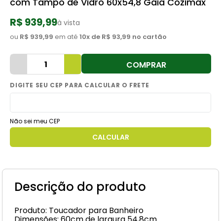
com Tampo de Vidro 60x54,8 Gaia Cozimax
8
º
cimento
R$ 939,99
à vista
9
º
torneira
ou
R$ 939,99
em até
10
x de
R$ 93,99
no cartão
10
º
vaso sanitário
COMPRAR
Não sei meu CEP
Descrição do produto
Produto: Toucador para Banheiro
Dimensões: 60cm de largura 54,8cm