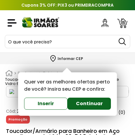
Cupons 3% OFF: PIX3 ou PRIMEIRACOMPRA
O que você precisa?
TERMOS MAIS BUSCADOS
Informar CEP
1
º
piso
Banheiros
Gabinetes
2
º
porcelanato
Toucador/Armário para Banheiro em Aço com Tampo de
Quer ver as melhores ofertas perto
Vidro 60x54,8 Gaia Cozimax
3
º
porta
de você? Insira seu CEP e confira:
4
º
revestimento
Inserir
Continuar
5
º
argamassa
Cód
:
236365
Cozimax
0
(0)
Promoção
6
º
telha
Toucador/Armário para Banheiro em Aço
7
º
tinta