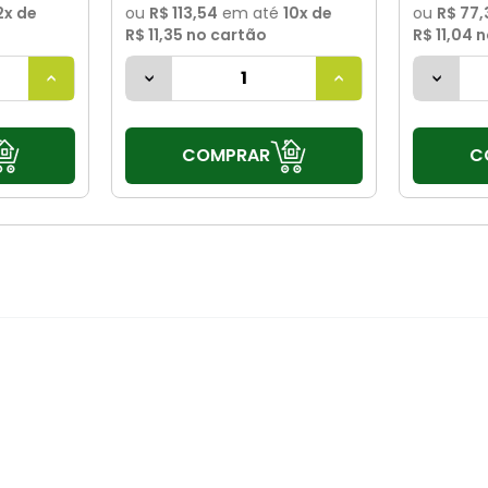
2
x de
ou
R$ 113,54
em até
10
x de
ou
R$ 77,
R$ 11,35
no cartão
R$ 11,04
n
COMPRAR
C