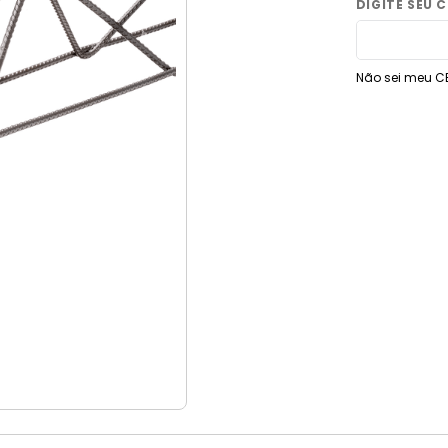
9
º
vaso sanitário
10
º
torneira
Não sei meu C