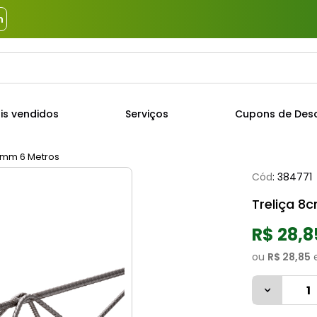
m
a?
TERMOS MAIS BUSCADOS
is vendidos
Serviços
Cupons de Des
1
º
piso
2
º
porcelanato
0mm 6 Metros
Cód
:
384771
3
º
porta
Treliça 8
4
º
revestimento
5
º
telha
R$ 28,8
6
º
argamassa
ou
R$ 28,85
7
º
tinta
8
º
cimento