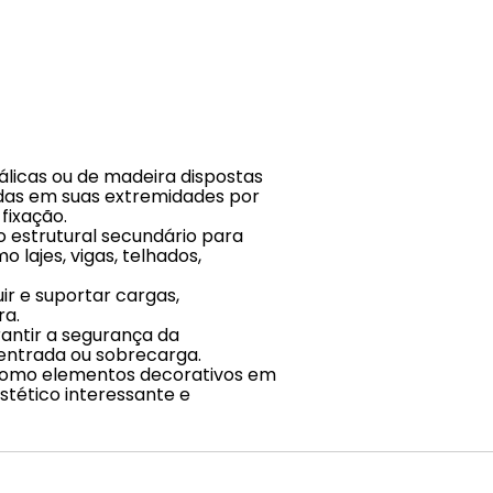
álicas ou de madeira dispostas
adas em suas extremidades por
fixação.
o estrutural secundário para
o lajes, vigas, telhados,
uir e suportar cargas,
ra.
rantir a segurança da
entrada ou sobrecarga.
 como elementos decorativos em
stético interessante e