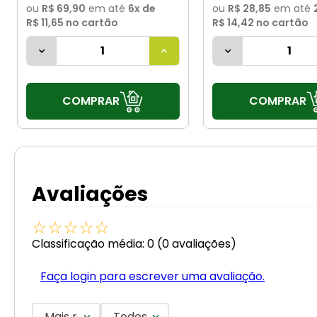
ou
R$ 69,90
em até
6
x de
ou
R$ 28,85
em até
R$ 11,65
no cartão
R$ 14,42
no cartão
COMPRAR
COMPRAR
Avaliações
☆
☆
☆
☆
☆
Classificação média: 0
(0 avaliações)
Faça login para escrever uma avaliação.
Mais recentes
Todos