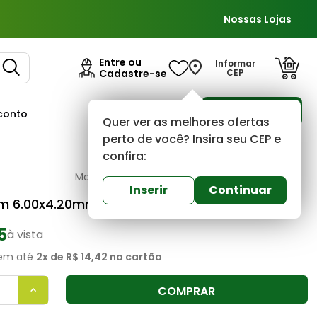
Nossas Lojas
Entre ou
Informar
Cadastre-se
CEP
Para Empresas
conto
Ofertas
Quer ver as melhores ofertas
perto de você? Insira seu CEP e
confira:
Colunas brasil
0
(0)
Inserir
Continuar
cm 6.00x4.20mm 6 Metros
5
à vista
em até
2
x de
R$ 14,42
no cartão
COMPRAR