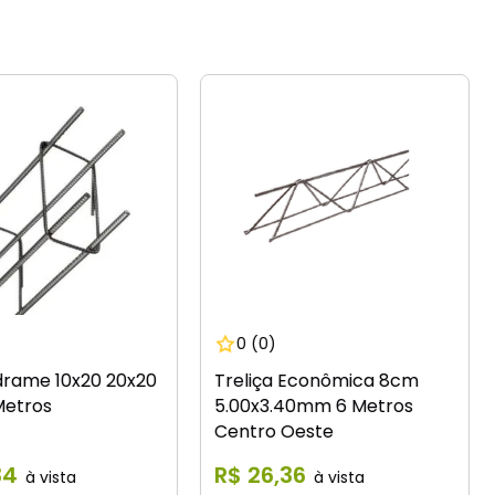
0
(0)
drame 10x20 20x20
Treliça Econômica 8cm
etros
5.00x3.40mm 6 Metros
Centro Oeste
34
R$
26
,
36