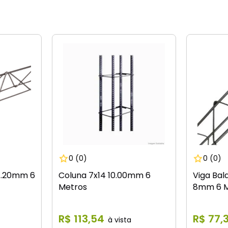
0
(0)
0
(0)
4.20mm 6
Coluna 7x14 10.00mm 6
Viga Bal
Metros
8mm 6 M
R$
113
,
54
R$
77
,