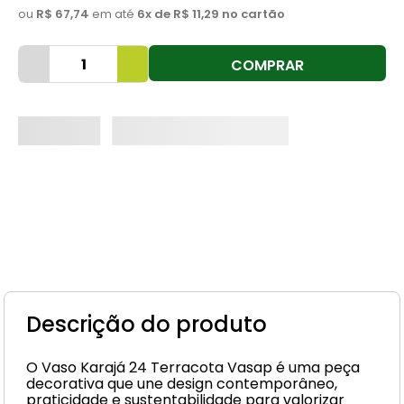
ou
R$ 67,74
em até
6
x de
R$ 11,29
no cartão
8
º
cimento
9
º
vaso sanitário
COMPRAR
10
º
janela
Descrição do produto
O Vaso Karajá 24 Terracota Vasap é uma peça
decorativa que une design contemporâneo,
praticidade e sustentabilidade para valorizar