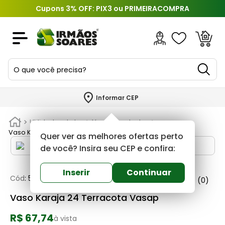
Cupons 3% OFF: PIX3 ou PRIMEIRACOMPRA
O que você precisa?
TERMOS MAIS BUSCADOS
Informar CEP
1
º
piso
Utilidades do Lar
Vasos de plantas
2
º
porcelanato
Vaso Karaja 24 Terracota Vasap
Quer ver as melhores ofertas perto
3
º
porta
de você? Insira seu CEP e confira:
4
º
revestimento
Inserir
Continuar
Cód
:
587214
Vasap
0
(0)
5
º
argamassa
Vaso Karaja 24 Terracota Vasap
6
º
telha
R$ 67,74
7
º
tinta
à vista