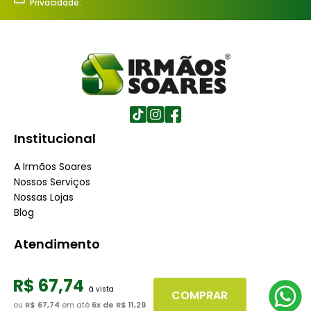
Privacidade.
Institucional
A Irmãos Soares
Nossos Serviços
Nossas Lojas
Blog
Atendimento
Dúvidas Frequentes
R$
67
,
74
Fale Conosco
COMPRAR
Minha Conta
ou
R$ 67,74
em até
6
x de
R$ 11,29