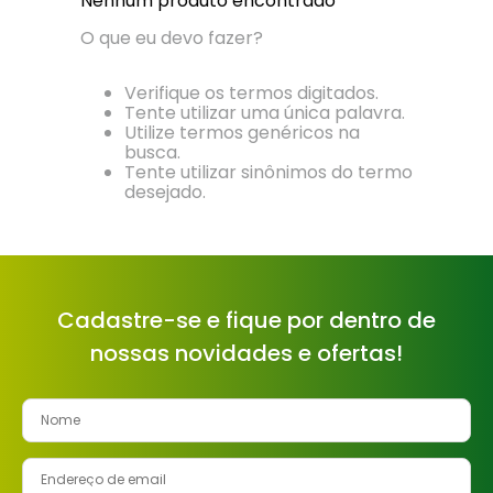
Nenhum produto encontrado
8
º
tinta
O que eu devo fazer?
9
º
torneira
Verifique os termos digitados.
10
º
vaso sanitário
Tente utilizar uma única palavra.
Utilize termos genéricos na
busca.
Tente utilizar sinônimos do termo
desejado.
Cadastre-se e fique por dentro de
nossas novidades e ofertas!