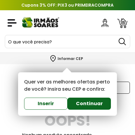
Cupons 3% OFF: PIX3 ou PRIMEIRACOMPRA
O que você precisa?
TERMOS MAIS BUSCADOS
Informar CEP
1
º
piso
2
º
porcelanato
Quer ver as melhores ofertas perto
Ordenar por
3
º
porta
de você? Insira seu CEP e confira:
Mais recentes
4
º
revestimento
Inserir
Continuar
5
º
telha
OOPS!
6
º
argamassa
7
º
cimento