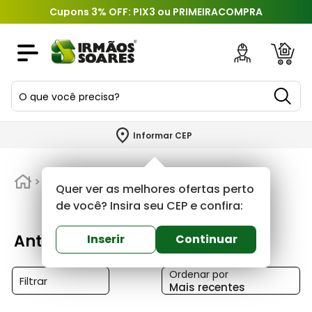
Cupons 3% OFF: PIX3 ou PRIMEIRACOMPRA
O que você precisa?
TERMOS MAIS BUSCADOS
Informar CEP
1
º
piso
2
º
Anticatto
porcelanato
Quer ver as melhores ofertas perto
3
º
porta
de você? Insira seu CEP e confira:
4
º
revestimento
Anticatto
Inserir
Continuar
5
º
argamassa
Ordenar por
6
º
telha
Filtrar
Mais recentes
7
º
tinta