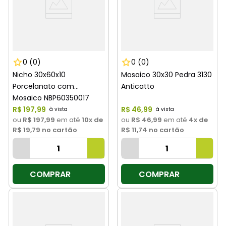
0
(0)
0
(0)
Nicho 30x60x10
Mosaico 30x30 Pedra 3130
Porcelanato com
Anticatto
Mosaico NBP60350017
Anticatto
R$
197
,
99
R$
46
,
99
ou
R$ 197,99
em até
10
x de
ou
R$ 46,99
em até
4
x de
R$ 19,79
no cartão
R$ 11,74
no cartão
COMPRAR
COMPRAR