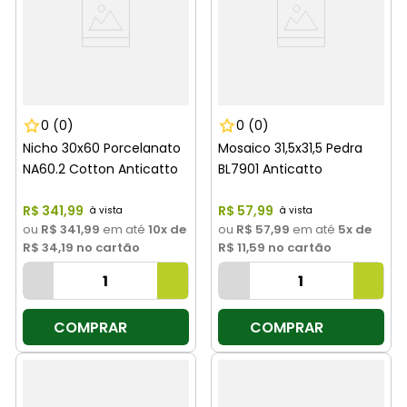
0
(0)
0
(0)
Nicho 30x60 Porcelanato
Mosaico 31,5x31,5 Pedra
NA60.2 Cotton Anticatto
BL7901 Anticatto
R$
341
,
99
R$
57
,
99
ou
R$ 341,99
em até
10
x de
ou
R$ 57,99
em até
5
x de
R$ 34,19
no cartão
R$ 11,59
no cartão
COMPRAR
COMPRAR