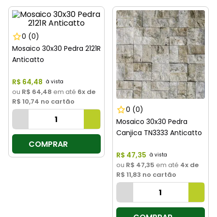
8
º
cimento
9
º
vaso sanitário
0
(0)
10
º
janela
Mosaico 30x30 Pedra 2121R
Anticatto
R$
64
,
48
ou
R$ 64,48
em até
6
x de
R$ 10,74
no cartão
0
(0)
Mosaico 30x30 Pedra
Canjica TN3333 Anticatto
COMPRAR
R$
47
,
35
ou
R$ 47,35
em até
4
x de
R$ 11,83
no cartão