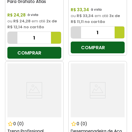
Para Grafiato Atlas
R$
33
,
34
R$
24
,
28
ou
R$ 33,34
em até
3
x de
ou
R$ 24,28
em até
2
x de
R$ 11,11
no cartão
R$ 12,14
no cartão
COMPRAR
COMPRAR
0
(0)
0
(0)
Trena Profissional
Desempenadeira de Aco