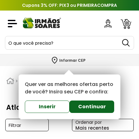
Cupons 3% OFF: PIX3 ou PRIMEIRACOMPRA
O que você precisa?
TERMOS MAIS BUSCADOS
Informar CEP
1
º
piso
2
º
Atlas
porcelanato
Quer ver as melhores ofertas perto
3
º
porta
de você? Insira seu CEP e confira:
4
º
revestimento
Atlas
Inserir
Continuar
5
º
telha
Ordenar por
6
º
argamassa
Filtrar
Mais recentes
7
º
tinta