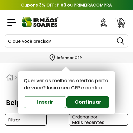
Cupons 3% OFF: PIX3 ou PRIMEIRACOMPRA
O que você precisa?
TERMOS MAIS BUSCADOS
Informar CEP
1
º
piso
2
º
Belplast
porcelanato
Quer ver as melhores ofertas perto
3
º
porta
de você? Insira seu CEP e confira:
4
º
revestimento
Belplast
Inserir
Continuar
5
º
telha
Ordenar por
6
º
argamassa
Filtrar
Mais recentes
7
º
tinta