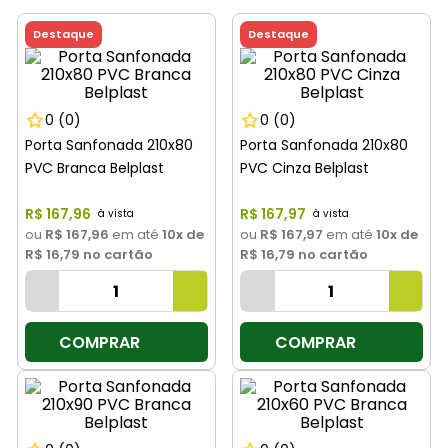
8
º
cimento
Destaque
Destaque
9
º
vaso sanitário
10
º
torneira
0
(0)
0
(0)
Porta Sanfonada 210x80
Porta Sanfonada 210x80
PVC Branca Belplast
PVC Cinza Belplast
R$
167
,
96
R$
167
,
97
ou
R$ 167,96
em até
10
x de
ou
R$ 167,97
em até
10
x de
R$ 16,79
no cartão
R$ 16,79
no cartão
COMPRAR
COMPRAR