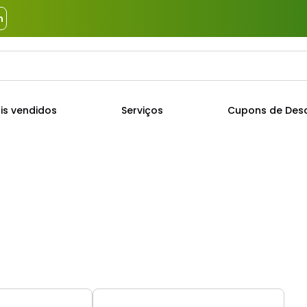
m
a?
TERMOS MAIS BUSCADOS
is vendidos
Serviços
Cupons de Des
1
º
piso
2
º
porcelanato
3
º
porta
4
º
revestimento
5
º
telha
6
º
argamassa
7
º
tinta
8
º
cimento