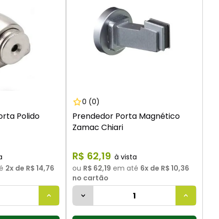
9
º
vaso sanitário
10
º
torneira
0
(0)
rta Polido
Prendedor Porta Magnético
Zamac Chiari
R$
62
,
19
é
2
x de
R$ 14,76
ou
R$ 62,19
em até
6
x de
R$ 10,36
no cartão