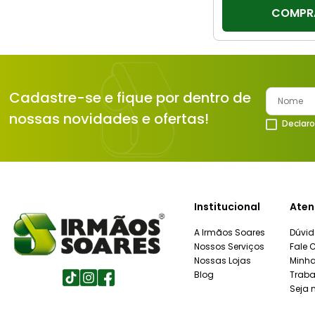
COMPR
Cadastre-se e fique por dentro de
nossas novidades e ofertas!
Declaro
Institucional
Aten
A Irmãos Soares
Dúvid
Nossos Serviços
Fale 
Nossas Lojas
Minh
Blog
Traba
Seja 