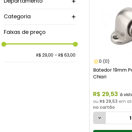
Departamento
Utilidades do Lar
Categoria
Acessorios
Faixas de preço
R$ 29,00
–
R$ 63,00
0
(0)
Batedor 19mm Po
Chiari
R$
29
,
53
ou
R$ 29,53
em at
no cartão