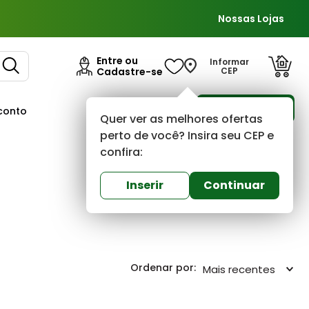
Nossas Lojas
Entre ou
Informar
Cadastre-se
CEP
Para Empresas
conto
Ofertas
Quer ver as melhores ofertas
perto de você? Insira seu CEP e
confira:
Inserir
Continuar
Mais recentes