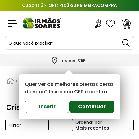
Cupons 3% OFF: PIX3 ou PRIMEIRACOMPRA
O que você precisa?
TERMOS MAIS BUSCADOS
Informar CEP
1
º
piso
2
º
Cristofoletti
porcelanato
Quer ver as melhores ofertas perto
3
º
porta
de você? Insira seu CEP e confira:
4
º
revestimento
Cristofoletti
Inserir
Continuar
5
º
argamassa
Ordenar por
6
º
telha
Filtrar
Mais recentes
7
º
tinta