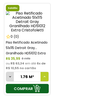
8
º
cimento
Saldão
9
º
vaso sanitário
10
º
janela
0
(0)
Piso Retificado Acetinado
51x115 Detroit Gray
Granilhado HD51012 Extra
Cristofoletti
R$
35
,
99
ou
R$ 63,34
em até
6
x de
R$ 10,55
no cartão
COMPRAR