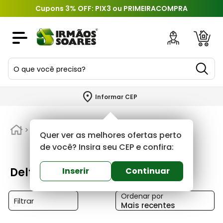
Cupons 3% OFF: PIX3 ou PRIMEIRACOMPRA
O que você precisa?
TERMOS MAIS BUSCADOS
Informar CEP
1
º
piso
2
º
Delta
porcelanato
Quer ver as melhores ofertas perto
3
º
porta
de você? Insira seu CEP e confira:
4
º
revestimento
Delta
Inserir
Continuar
5
º
argamassa
Ordenar por
6
º
telha
Filtrar
Mais recentes
7
º
tinta