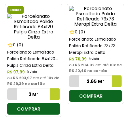
8
º
cimento
Saldão
9
º
vaso sanitário
10
º
janela
0
(0)
Porcelanato Esmaltado
0
(0)
Polido Retificado 73x73
Porcelanato Esmaltado
Merapi Extra Delta
Polido Retificado 84x120
R$
76
,
99
ou
R$ 204,02
em até
10
x de
Pulpis Cinza Extra Delta
R$ 20,40
no cartão
R$
97
,
99
ou
R$ 293,97
em até
10
x de
R$ 29,39
no cartão
COMPRAR
COMPRAR