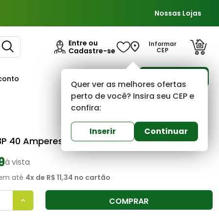
Nossas Lojas
Entre ou
Informar
Cadastre-se
CEP
Para Empresas
conto
Ofertas
Quer ver as melhores ofertas
perto de você? Insira seu CEP e
confira:
Elgin
0
(0)
Inserir
Continuar
3P 40 Amperes Tripolar Din Curva C Elgin
9
à vista
em até
4
x de
R$ 11,34
no cartão
COMPRAR