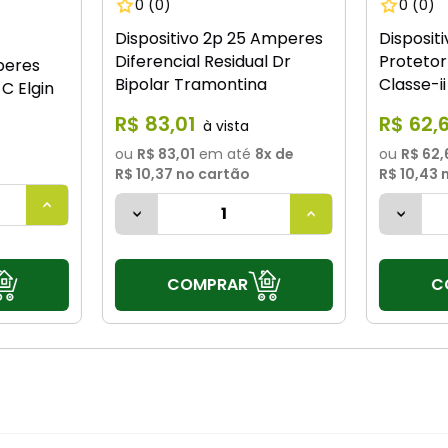
0
(0)
0
(0)
Dispositivo 2p 25 Amperes
Disposit
Diferencial Residual Dr
Protetor
peres
Bipolar Tramontina
Classe-i
C Elgin
R$
83
,
01
R$
62
,
ou
R$ 83,01
em até
8
x de
ou
R$ 62,
R$ 10,37
no cartão
R$ 10,43
n
COMPRAR
C