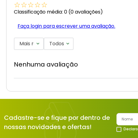
☆
☆
☆
☆
☆
Classificação média: 0
(0 avaliações)
Faça login para escrever uma avaliação.
Mais recentes
Todos
Nenhuma avaliação
Cadastre-se e fique por dentro de
nossas novidades e ofertas!
Declaro