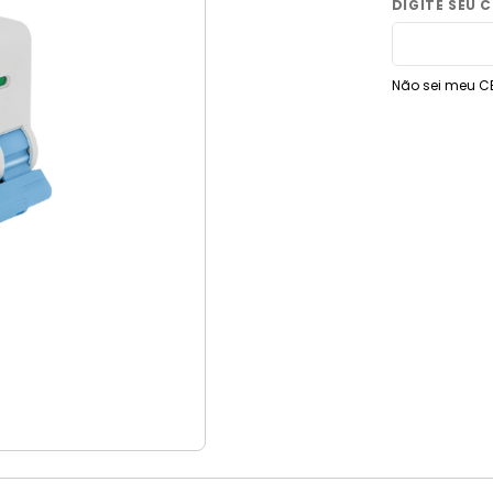
9
º
vaso sanitário
10
º
janela
Não sei meu C