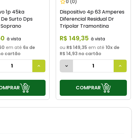
0
(0)
ivo 1p 45ka
Dispositivo 4p 63 Amperes
 De Surto Dps
Diferencial Residual Dr
i Soprano
Tripolar Tramontina
60
R$
149
,
35
60
em até
6
x de
ou
R$ 149,35
em até
10
x de
o cartão
R$ 14,93
no cartão
OMPRAR
COMPRAR