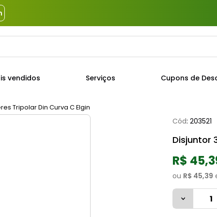
m
a?
TERMOS MAIS BUSCADOS
is vendidos
Serviços
Cupons de Des
1
º
piso
2
º
porcelanato
es Tripolar Din Curva C Elgin
Cód
:
203521
3
º
porta
Disjuntor 
4
º
revestimento
5
º
argamassa
R$ 45,3
6
º
telha
ou
R$ 45,39
7
º
tinta
8
º
cimento