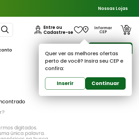
Nossas Lojas
Entre ou
Informar
Cadastre-se
CEP
Para Empresas
conto
Ofertas
Quer ver as melhores ofertas
perto de você? Insira seu CEP e
confira:
Mais recentes
Inserir
Continuar
ncontrado
r?
ermos digitados.
 uma única palavra.
 genéricos na busca.