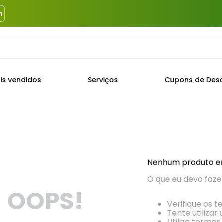
m
a?
TERMOS MAIS BUSCADOS
is vendidos
Serviços
Cupons de Des
1
º
piso
2
º
porcelanato
3
º
porta
4
º
revestimento
5
º
argamassa
Nenhum produto e
6
º
telha
O que eu devo faze
OOPS!
7
º
tinta
Verifique os t
8
º
cimento
Tente utilizar
Utilize termos