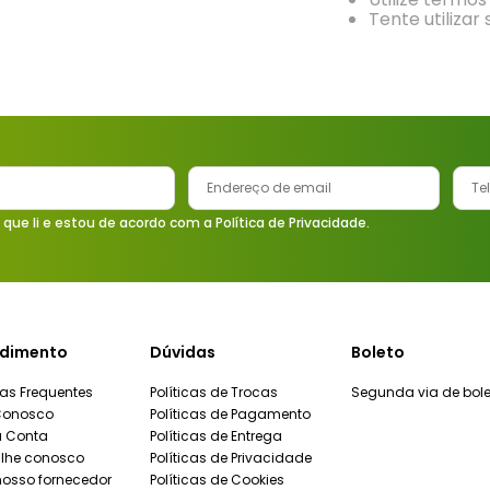
9
º
torneira
Tente utilizar
10
º
vaso sanitário
 que li e estou de acordo com a Política de Privacidade.
dimento
Dúvidas
Boleto
as Frequentes
Políticas de Trocas
Segunda via de bole
Conosco
Políticas de Pagamento
a Conta
Políticas de Entrega
lhe conosco
Políticas de Privacidade
nosso fornecedor
Políticas de Cookies