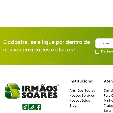
Cadastre-se e fique por dentro de
nossas novidades e ofertas!
Declaro
Institucional
Aten
A Irmãos Soares
Dúvid
Nossos Serviços
Fale 
Nossas Lojas
Minh
Blog
Traba
Seja 