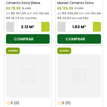
Cimento Extra Eliane
Munari Cimento Extra
R$
78
,
99
Eliane
R$
125
,
99
ou
R$ 167,45
em até
10
x de
ou
R$ 205,36
em até
10
x de
R$ 16,74
no cartão
R$ 20,53
no cartão
COMPRAR
COMPRAR
Saldão
Saldão
0
(0)
0
(0)