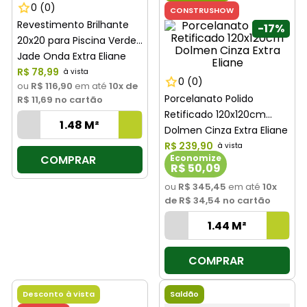
0
(0)
CONSTRUSHOW
Revestimento Brilhante
-
17%
20x20 para Piscina Verde
Jade Onda Extra Eliane
R$
78
,
99
0
(0)
ou
R$ 116,90
em até
10
x de
Porcelanato Polido
R$ 11,69
no cartão
Retificado 120x120cm
Dolmen Cinza Extra Eliane
R$
239
,
90
COMPRAR
Economize
R$ 50,09
ou
R$ 345,45
em até
10
x
de
R$ 34,54
no cartão
COMPRAR
Desconto à vista
Saldão