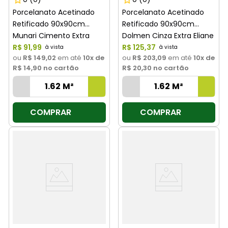
Porcelanato Acetinado
Porcelanato Acetinado
Retificado 90x90cm
Retificado 90x90cm
Munari Cimento Extra
Dolmen Cinza Extra Eliane
Eliane
R$
91
,
99
R$
125
,
37
ou
R$ 149,02
em até
10
x de
ou
R$ 203,09
em até
10
x de
R$ 14,90
no cartão
R$ 20,30
no cartão
COMPRAR
COMPRAR