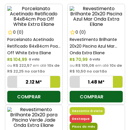
8
º
cimento
9
º
vaso sanitário
10
º
janela
0
(0)
0
(0)
Porcelanato Acetinado
Revestimento Brilhante
Retificado 84x84cm Poa
20x20 Piscina Azul Mar
Off White Extra Eliane
Onda Extra Eliane
R$
104
,
99
R$
70
,
99
ou
R$ 222,57
em até
10
x de
ou
R$ 105,06
em até
10
x de
R$ 22,25
no cartão
R$ 10,50
no cartão
COMPRAR
COMPRAR
Desconto à vista
Destaque
Pisos do mês