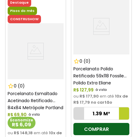
Destaque
Pisos do mês
CONSTRUSHOW
0
(0)
Porcelanato Polido
Retificado 59x118 Fossile
Polido Extra Eliane
0
(0)
R$
127
,
99
Porcelanato Esmaltado
ou
R$ 177,90
em até
10
x de
Acetinado Retificado
R$ 17,79
no cartão
84x84 Metrópole Portland
Extra Eliane
R$
69
,
90
Economize
R$ 6,09
COMPRAR
ou
R$ 148,18
em até
10
x de