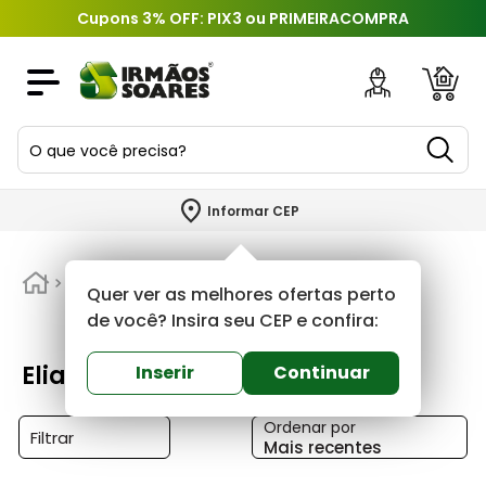
Cupons 3% OFF: PIX3 ou PRIMEIRACOMPRA
O que você precisa?
TERMOS MAIS BUSCADOS
Informar CEP
1
º
piso
2
º
Eliane
porcelanato
Quer ver as melhores ofertas perto
3
º
porta
de você? Insira seu CEP e confira:
4
º
revestimento
Eliane
Inserir
Continuar
5
º
argamassa
Ordenar por
6
º
telha
Filtrar
Mais recentes
7
º
tinta