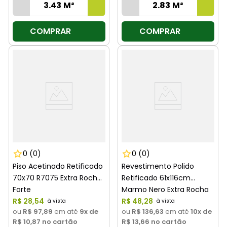
COMPRAR
COMPRAR
0
(0)
0
(0)
Piso Acetinado Retificado
Revestimento Polido
70x70 R7075 Extra Rocha
Retificado 61x116cm
Forte
Marmo Nero Extra Rocha
R$
28
,
54
forte
R$
48
,
28
ou
R$ 97,89
em até
9
x de
ou
R$ 136,63
em até
10
x de
R$ 10,87
no cartão
R$ 13,66
no cartão