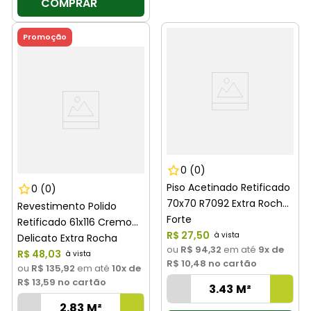
COMPRAR
Promoção
0
(0)
Piso Acetinado Retificado
0
(0)
70x70 R7092 Extra Rocha
Revestimento Polido
Forte
Retificado 61x116 Cremo
R$
27
,
50
Delicato Extra Rocha
ou
R$ 94,32
em até
9
x de
Forte
R$
48
,
03
R$ 10,48
no cartão
ou
R$ 135,92
em até
10
x de
R$ 13,59
no cartão