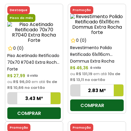
8
º
cimento
Destaque
Promoção
9
º
torneira
Pisos do mês
10
º
vaso sanitário
0
(0)
Revestimento Polido
0
(0)
Retificado 61x116cm
Piso Acetinado Retificado
Dommus Extra Rocha
70x70 R7040 Extra Rocha
forte
R$
46
,
36
Forte
ou
R$ 131,19
em até
10
x de
R$
27
,
99
R$ 13,11
no cartão
ou
R$ 96,00
em até
9
x de
R$ 10,66
no cartão
COMPRAR
COMPRAR
Promoção
Promoção