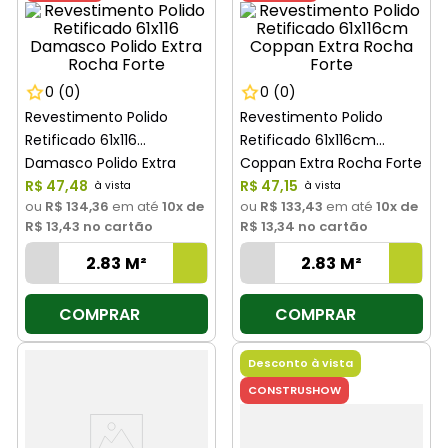
0
(0)
0
(0)
Revestimento Polido
Revestimento Polido
Retificado 61x116
Retificado 61x116cm
Damasco Polido Extra
Coppan Extra Rocha Forte
Rocha Forte
R$
47
,
48
R$
47
,
15
ou
R$ 134,36
em até
10
x de
ou
R$ 133,43
em até
10
x de
R$ 13,43
no cartão
R$ 13,34
no cartão
COMPRAR
COMPRAR
Desconto à vista
CONSTRUSHOW