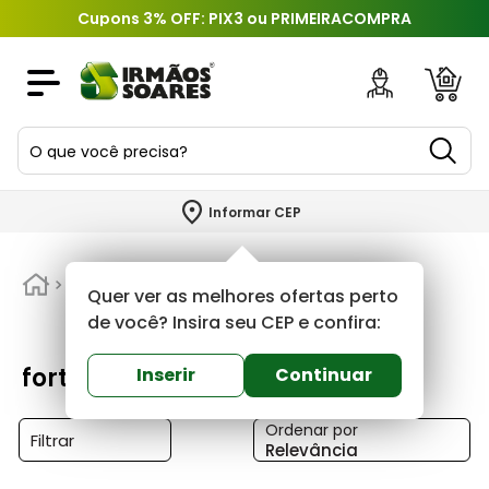
Cupons 3% OFF: PIX3 ou PRIMEIRACOMPRA
O que você precisa?
TERMOS MAIS BUSCADOS
Informar CEP
1
º
piso
2
º
forte
porcelanato
Quer ver as melhores ofertas perto
3
º
porta
de você? Insira seu CEP e confira:
4
º
revestimento
forte
Inserir
Continuar
5
º
argamassa
Ordenar por
6
º
telha
Filtrar
Relevância
7
º
tinta