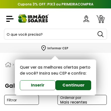
Cupons 3% OFF: PIX3 ou PRIMEIRACOMPRA
O que você precisa?
TERMOS MAIS BUSCADOS
Informar CEP
1
º
piso
2
º
Galaxy
porcelanato
Quer ver as melhores ofertas perto
3
º
porta
de você? Insira seu CEP e confira:
4
º
revestimento
Galaxy
Inserir
Continuar
5
º
argamassa
Ordenar por
6
º
telha
Filtrar
Mais recentes
7
º
tinta