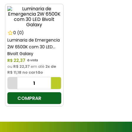
8
º
cimento
9
º
torneira
10
º
vaso sanitário
0
(0)
Luminaria de Emergencia
2W 6500K com 30 LED
Bivolt Galaxy
R$
22
,
37
ou
R$ 22,37
em até
2
x de
R$ 11,18
no cartão
COMPRAR