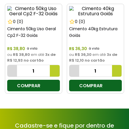
8
º
cimento
9
º
vaso sanitário
0
(0)
0
(0)
10
º
torneira
Cimento 50kg Uso Geral
Cimento 40kg Estrutura
Cp2 F-32 Goiás
Goiás
R$
38
,
80
R$
36
,
30
ou
R$ 38,80
em até
3
x de
ou
R$ 36,30
em até
3
x de
R$ 12,93
no cartão
R$ 12,10
no cartão
COMPRAR
COMPRAR
Cadastre-se e fique por dentro de