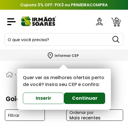
Cupons 3% OFF: PIX3 ou PRIMEIRACOMPRA
O que você precisa?
TERMOS MAIS BUSCADOS
Informar CEP
1
º
piso
2
º
Goias
porcelanato
Quer ver as melhores ofertas perto
3
º
porta
de você? Insira seu CEP e confira:
4
º
revestimento
Goias
Inserir
Continuar
5
º
telha
Ordenar por
6
º
argamassa
Filtrar
Mais recentes
7
º
tinta