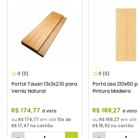
0
(0)
0
(0)
Portal Tauari 13x3x2.10 para
Porta Lisa 210x60 
Verniz Natural
Pintura Madeira
R$
174
,
77
R$
169
,
27
ou
R$ 174,77
em até
10
x de
ou
R$ 169,27
em até
R$ 17,47
no cartão
R$ 16,92
no cartão