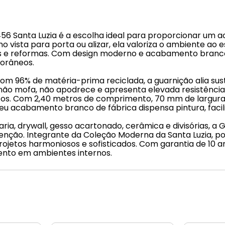
56 Santa Luzia é a escolha ideal para proporcionar um 
ista para porta ou alizar, ela valoriza o ambiente ao 
 e reformas. Com design moderno e acabamento branco,
porâneos.
om 96% de matéria-prima reciclada, a guarnição alia sust
, não mofa, não apodrece e apresenta elevada resistênci
artos. Com 2,40 metros de comprimento, 70 mm de largur
u acabamento branco de fábrica dispensa pintura, facil
ia, drywall, gesso acartonado, cerâmica e divisórias, a 
utenção. Integrante da Coleção Moderna da Santa Luzia,
rojetos harmoniosos e sofisticados. Com garantia de 10 a
ento em ambientes internos.