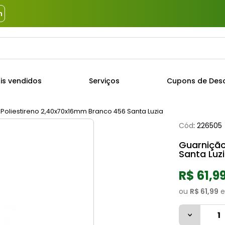
m
a?
TERMOS MAIS BUSCADOS
is vendidos
Serviços
Cupons de Des
1
º
piso
2
º
porcelanato
Poliestireno 2,40x70x16mm Branco 456 Santa Luzia
Cód
:
226505
3
º
porta
Guarnição
4
º
revestimento
Santa Luz
5
º
argamassa
R$ 61,9
6
º
telha
ou
R$ 61,99
e
7
º
tinta
8
º
cimento