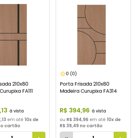
0
(0)
isada 210x80
Porta Frisada 210x80
Curupixa FA111
Madeira Curupixa FA314
,
13
R$
394
,
96
,13
em até
10
x de
ou
R$ 394,96
em até
10
x de
o cartão
R$ 39,49
no cartão