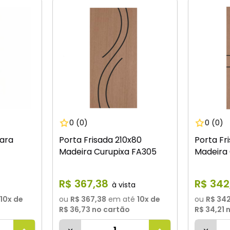
0
(0)
0
(0)
para
Porta Frisada 210x80
Porta Fr
Madeira Curupixa FA305
Madeira 
R$
367
,
38
R$
342
10
x de
ou
R$ 367,38
em até
10
x de
ou
R$ 342
R$ 36,73
no cartão
R$ 34,21
n