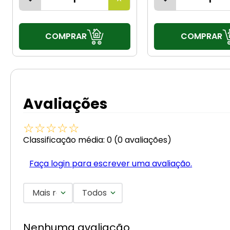
COMPRAR
COMPRAR
Avaliações
☆
☆
☆
☆
☆
Classificação média: 0
(0 avaliações)
Faça login para escrever uma avaliação.
Mais recentes
Todos
Nenhuma avaliação