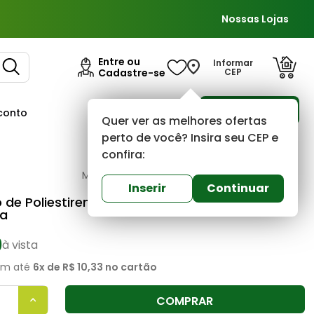
Nossas Lojas
Entre ou
Informar
Cadastre-se
CEP
Para Empresas
conto
Ofertas
Quer ver as melhores ofertas
perto de você? Insira seu CEP e
confira:
Santa luzia
0
(0)
Inserir
Continuar
 de Poliestireno 2,40x70x16mm Branco 456
ia
9
à vista
m até
6
x de
R$ 10,33
no cartão
COMPRAR