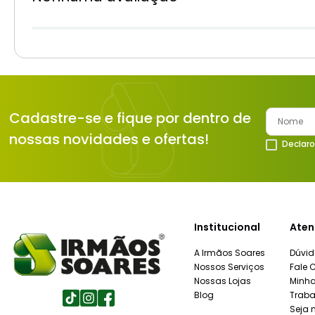
Cadastre-se e fique por dentro de
nossas novidades e ofertas!
Declaro
Institucional
Aten
A Irmãos Soares
Dúvid
Nossos Serviços
Fale 
Nossas Lojas
Minh
Blog
Traba
Seja 