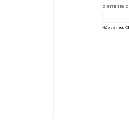
9
º
torneira
10
º
vaso sanitário
Não sei meu C