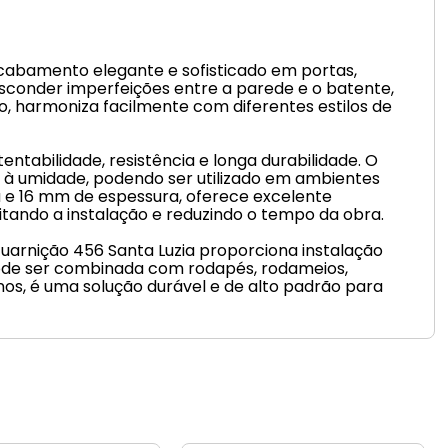
acabamento elegante e sofisticado em portas,
esconder imperfeições entre a parede e o batente,
 harmoniza facilmente com diferentes estilos de
entabilidade, resistência e longa durabilidade. O
a à umidade, podendo ser utilizado em ambientes
a e 16 mm de espessura, oferece excelente
itando a instalação e reduzindo o tempo da obra.
Guarnição 456 Santa Luzia proporciona instalação
 pode ser combinada com rodapés, rodameios,
nos, é uma solução durável e de alto padrão para