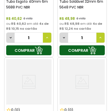
Tubo Esgoto 40mm 6m
Tubo Soldável 32mm 6m
5688 PVC NBR
5648 PVC NBR
R$
40
,
62
R$
48
,
98
ou
R$ 40,62
em até
4
x de
ou
R$ 48,98
em até
4
x de
R$ 10,15
no cartão
R$ 12,24
no cartão
COMPRAR
COMPRAR
0
(0)
0
(0)