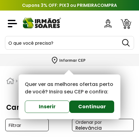
Cupons 3% OFF: PIX3 ou PRIMEIRACOMPRA
O que você precisa?
TERMOS MAIS BUSCADOS
Informar CEP
1
º
piso
2
º
Hidráulica
porcelanato
Canos
Quer ver as melhores ofertas perto
3
º
porta
de você? Insira seu CEP e confira:
4
º
revestimento
Canos
Inserir
Continuar
5
º
argamassa
Ordenar por
6
º
telha
Filtrar
Relevância
7
º
tinta