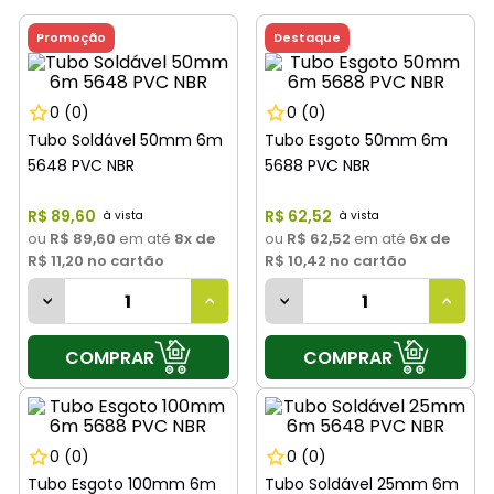
8
º
cimento
Promoção
Destaque
9
º
vaso sanitário
10
º
janela
0
(0)
0
(0)
Tubo Soldável 50mm 6m
Tubo Esgoto 50mm 6m
5648 PVC NBR
5688 PVC NBR
R$
89
,
60
R$
62
,
52
ou
R$ 89,60
em até
8
x de
ou
R$ 62,52
em até
6
x de
R$ 11,20
no cartão
R$ 10,42
no cartão
COMPRAR
COMPRAR
0
(0)
0
(0)
Tubo Esgoto 100mm 6m
Tubo Soldável 25mm 6m