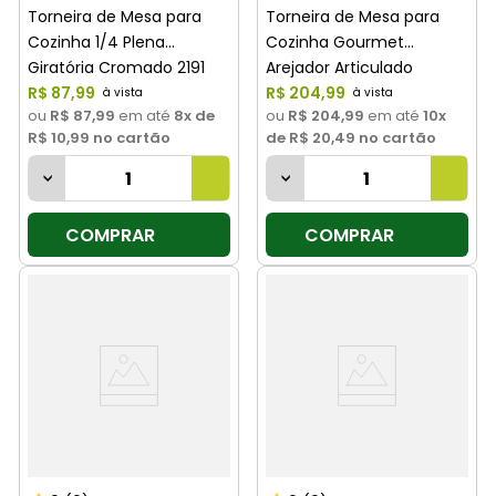
Torneira de Mesa para
Torneira de Mesa para
Cozinha 1/4 Plena
Cozinha Gourmet
Giratória Cromado 2191
Arejador Articulado
C62 Imperatriz
R$
87
,
99
Cromado 2189 C55
R$
204
,
99
ou
R$ 87,99
em até
8
x de
ou
R$ 204,99
em até
10
x
Imperatriz
R$ 10,99
no cartão
de
R$ 20,49
no cartão
COMPRAR
COMPRAR