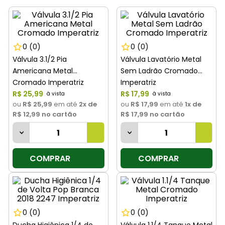
8
º
cimento
9
º
torneira
10
º
vaso sanitário
0
(0)
0
(0)
Válvula 3.1/2 Pia
Válvula Lavatório Metal
Americana Metal
Sem Ladrão Cromado
Cromado Imperatriz
Imperatriz
R$
25
,
99
R$
17
,
99
ou
R$ 25,99
em até
2
x de
ou
R$ 17,99
em até
1
x de
R$ 12,99
no cartão
R$ 17,99
no cartão
COMPRAR
COMPRAR
0
(0)
0
(0)