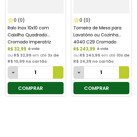
0
(0)
0
(0)
Ralo Inox 10x10 com
Torneira de Mesa para
Caixilho Quadrado
Lavatório ou Cozinha
Cromado Imperatriz
4040 C29 Cromado
R$
32
,
99
Imperatriz
R$
243
,
99
ou
R$ 32,99
em até
3
x de
ou
R$ 243,99
em até
10
x de
R$ 10,99
no cartão
R$ 24,39
no cartão
COMPRAR
COMPRAR