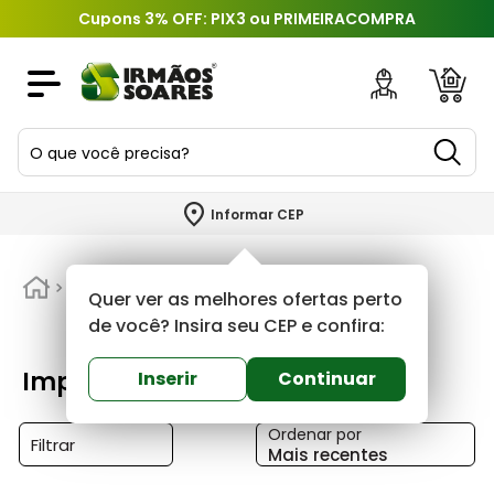
Cupons 3% OFF: PIX3 ou PRIMEIRACOMPRA
O que você precisa?
TERMOS MAIS BUSCADOS
Informar CEP
1
º
piso
2
º
Imperatriz
porcelanato
Quer ver as melhores ofertas perto
3
º
porta
de você? Insira seu CEP e confira:
4
º
revestimento
Imperatriz
Inserir
Continuar
5
º
telha
Ordenar por
6
º
argamassa
Filtrar
Mais recentes
7
º
tinta