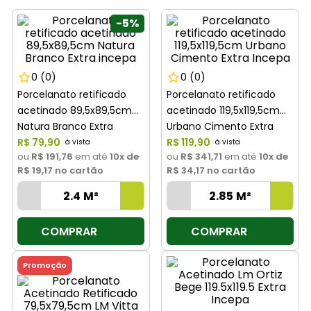
8
º
cimento
-
5%
9
º
vaso sanitário
10
º
torneira
0
(0)
0
(0)
Porcelanato retificado
Porcelanato retificado
acetinado 89,5x89,5cm
acetinado 119,5x119,5cm
Natura Branco Extra
Urbano Cimento Extra
incepa
R$
79
,
90
Incepa
R$
119
,
90
ou
R$ 191,76
em até
10
x de
ou
R$ 341,71
em até
10
x de
R$ 19,17
no cartão
R$ 34,17
no cartão
COMPRAR
COMPRAR
Promoção