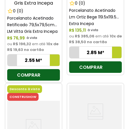
0
(0)
Porcelanato Acetinado
0
(0)
Lm Ortiz Bege 119.5x119.5
Porcelanato Acetinado
Extra Incepa
Retificado 79,5x79,5cm
R$
135
,
11
LM Vitta Gris Extra Incepa
ou
R$ 385,06
em até
10
x de
R$
76
,
99
R$ 38,50
no cartão
ou
R$ 196,32
em até
10
x de
R$ 19,63
no cartão
COMPRAR
COMPRAR
Desconto à vista
CONSTRUSHOW