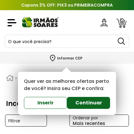
Cupons 3% OFF: PIX3 ou PRIMEIRACOMPRA
O que você precisa?
TERMOS MAIS BUSCADOS
Informar CEP
1
º
piso
2
º
Incepa ceramicas
porcelanato
Quer ver as melhores ofertas perto
3
º
porta
de você? Insira seu CEP e confira:
4
º
revestimento
Incepa ceramicas
Inserir
Continuar
5
º
telha
Ordenar por
6
º
argamassa
Filtrar
Mais recentes
7
º
tinta