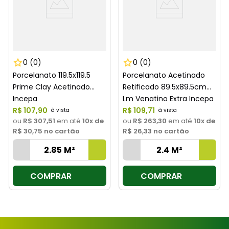
0
(0)
0
(0)
Porcelanato 119.5x119.5
Porcelanato Acetinado
Prime Clay Acetinado
Retificado 89.5x89.5cm
Incepa
Lm Venatino Extra Incepa
R$
107
,
90
R$
109
,
71
ou
R$ 307,51
em até
10
x de
ou
R$ 263,30
em até
10
x de
R$ 30,75
no cartão
R$ 26,33
no cartão
COMPRAR
COMPRAR