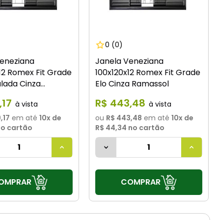
0
(0)
Veneziana
Janela Veneziana
12 Romex Fit Grade
100x120x12 Romex Fit Grade
lada Cinza
Elo Cinza Ramassol
l
,
17
R$
443
,
48
,17
em até
10
x de
ou
R$ 443,48
em até
10
x de
o cartão
R$ 44,34
no cartão
OMPRAR
COMPRAR