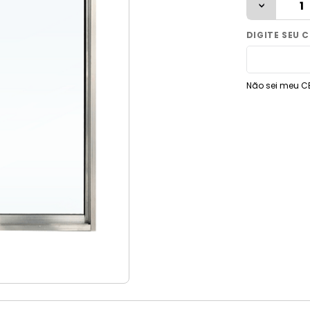
9
º
torneira
10
º
vaso sanitário
Não sei meu C