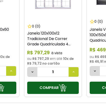
0
(0)
0
(0)
60x60
Janela 
Janela 120x100x12
100x150x
Tradicional De Correr
Quadricu
Grade Quadriculada 4
Ramasso
R$
469
Folhas Branca Haiala
R$
797
,
29
10
x de
ou
R$ 469
ou
R$ 797,29
em até
10
x de
R$ 46,91
n
R$ 79,72
no cartão
COMPRAR
C