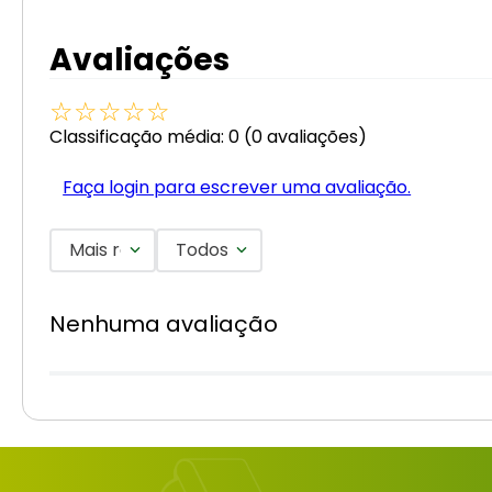
Avaliações
☆
☆
☆
☆
☆
Classificação média: 0
(0 avaliações)
Faça login para escrever uma avaliação.
Mais recentes
Todos
Nenhuma avaliação