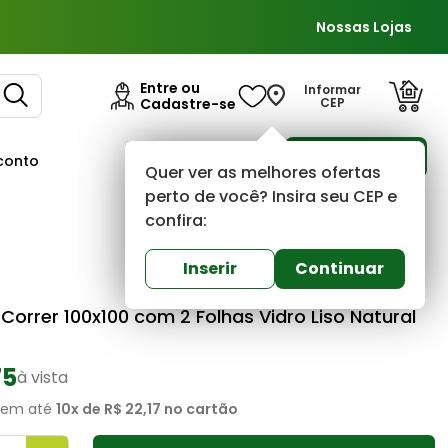
Nossas Lojas
Entre ou
Informar
Cadastre-se
CEP
Para Empresas
conto
Ofertas
Quer ver as melhores ofertas
perto de você? Insira seu CEP e
confira:
Lider
0
(0)
Inserir
Continuar
Correr 100x100 com 2 Folhas Vidro Liso Natural
75
à vista
em até
10
x de
R$ 22,17
no cartão