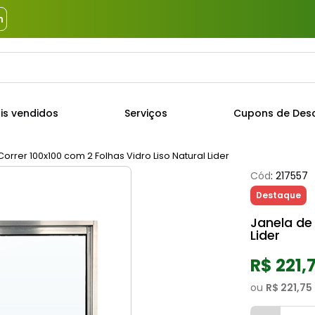
m
a?
TERMOS MAIS BUSCADOS
is vendidos
Serviços
Cupons de Des
1
º
piso
2
º
porcelanato
orrer 100x100 com 2 Folhas Vidro Liso Natural Lider
Cód
:
217557
3
º
porta
Destaque
4
º
revestimento
Janela de 
5
º
argamassa
Lider
6
º
telha
R$ 221,
7
º
tinta
ou
R$ 221,75
8
º
cimento