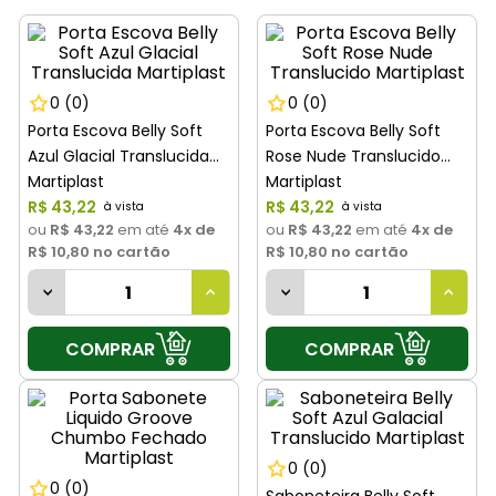
8
º
tinta
9
º
vaso sanitário
10
º
janela
0
(0)
0
(0)
Porta Escova Belly Soft
Porta Escova Belly Soft
Azul Glacial Translucida
Rose Nude Translucido
Martiplast
Martiplast
R$
43
,
22
R$
43
,
22
ou
R$ 43,22
em até
4
x de
ou
R$ 43,22
em até
4
x de
R$ 10,80
no cartão
R$ 10,80
no cartão
COMPRAR
COMPRAR
0
(0)
0
(0)