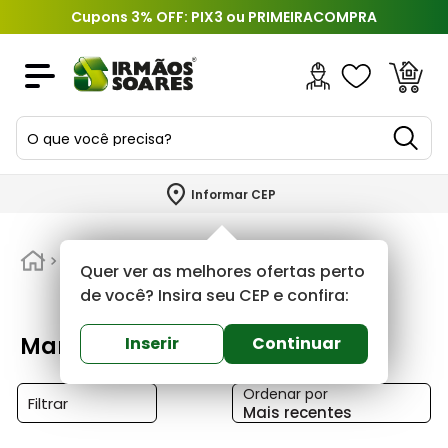
Cupons 3% OFF: PIX3 ou PRIMEIRACOMPRA
O que você precisa?
TERMOS MAIS BUSCADOS
Informar CEP
1
º
piso
2
º
Martiplast
porcelanato
Quer ver as melhores ofertas perto
3
º
porta
de você? Insira seu CEP e confira:
4
º
revestimento
Martiplast
Inserir
Continuar
5
º
argamassa
Ordenar por
6
º
telha
Filtrar
Mais recentes
7
º
cimento