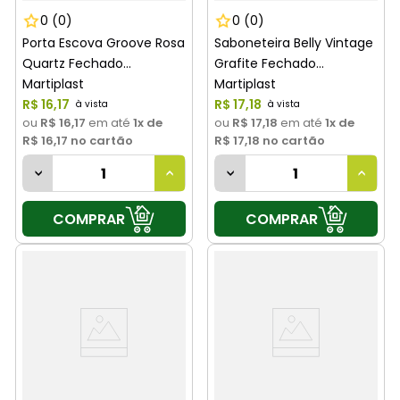
0
(0)
0
(0)
Porta Escova Groove Rosa
Saboneteira Belly Vintage
Quartz Fechado
Grafite Fechado
Martiplast
Martiplast
R$
16
,
17
R$
17
,
18
ou
R$ 16,17
em até
1
x de
ou
R$ 17,18
em até
1
x de
R$ 16,17
no cartão
R$ 17,18
no cartão
COMPRAR
COMPRAR