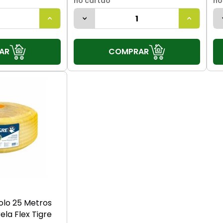
no cartão
no
AR
COMPRAR
olo 25 Metros
la Flex Tigre