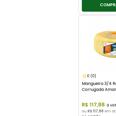
COMPR
0
(0)
Mangueira 3/4 R
Corrugada Amare
R$
117
,
88
ou
R$ 117,88
em at