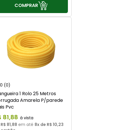
COMPRAR
0
(0)
ngueira 1 Rolo 25 Metros
rrugada Amarela P/parede
is Pvc
$
81
,
88
u
R$ 81,88
em até
8
x de
R$ 10,23