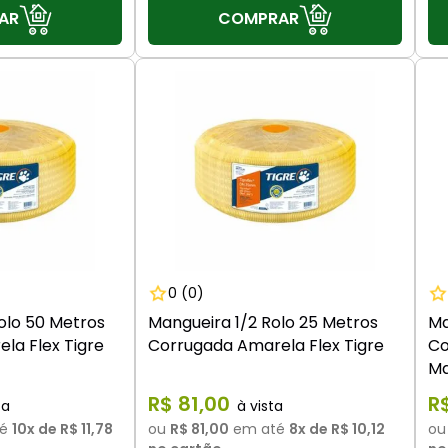
AR
COMPRAR
0
(0)
olo 50 Metros
Mangueira 1/2 Rolo 25 Metros
Ma
la Flex Tigre
Corrugada Amarela Flex Tigre
Co
Ma
R$
81
,
00
R
é
10
x de
R$ 11,78
ou
R$ 81,00
em até
8
x de
R$ 10,12
o