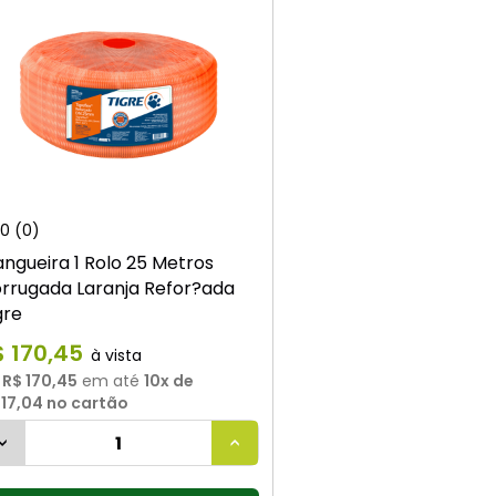
0
(0)
ngueira 1 Rolo 25 Metros
rrugada Laranja Refor?ada
gre
$
170
,
45
u
R$ 170,45
em até
10
x de
 17,04
no cartão