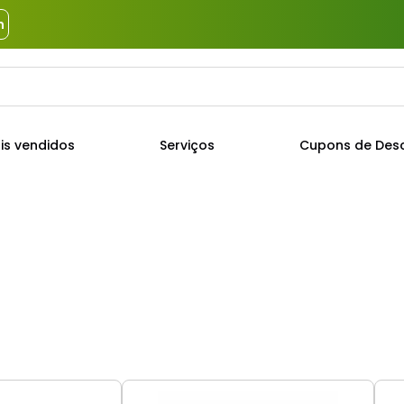
m
a?
TERMOS MAIS BUSCADOS
is vendidos
Serviços
Cupons de Des
1
º
piso
2
º
porcelanato
3
º
porta
4
º
revestimento
5
º
telha
6
º
argamassa
7
º
tinta
8
º
cimento