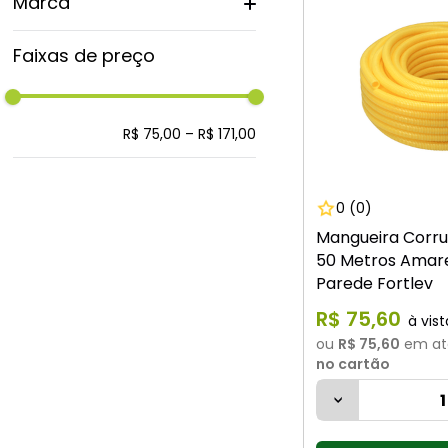
Marca
Tigre
Faixas de preço
Mais pvc
Fortlev
R$ 75,00
–
R$ 171,00
0
(0)
Mangueira Corru
50 Metros Amar
Parede Fortlev
R$
75
,
60
ou
R$ 75,60
em at
no cartão