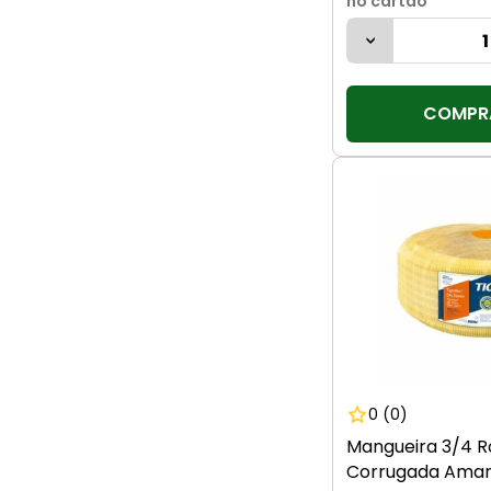
no cartão
COMPR
0
(0)
Mangueira 3/4 R
Corrugada Amare