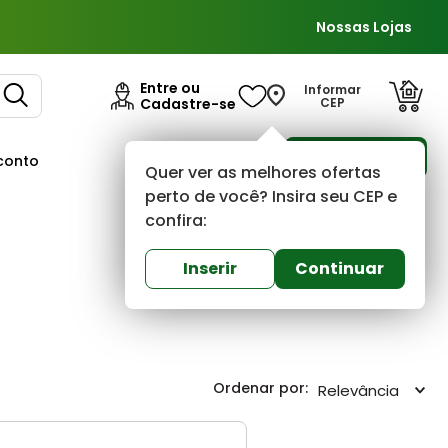
Nossas Lojas
Entre ou
Informar
Cadastre-se
CEP
Para Empresas
conto
Ofertas
Quer ver as melhores ofertas
perto de você? Insira seu CEP e
confira:
Inserir
Continuar
Relevância