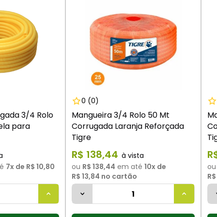
9
º
vaso sanitário
10
º
torneira
0
(0)
gada 3/4 Rolo
Mangueira 3/4 Rolo 50 Mt
Ma
ela para
Corrugada Laranja Reforçada
Co
Tigre
Ti
R$
138
,
44
R
é
7
x de
R$ 10,80
ou
R$ 138,44
em até
10
x de
o
R$ 13,84
no cartão
R$