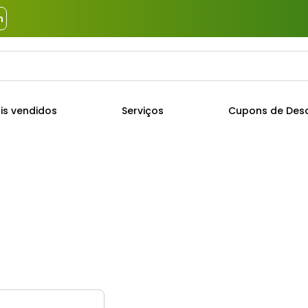
m
a?
TERMOS MAIS BUSCADOS
is vendidos
Serviços
Cupons de Des
1
º
piso
2
º
porcelanato
3
º
porta
4
º
revestimento
5
º
telha
6
º
argamassa
7
º
tinta
8
º
cimento