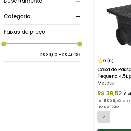
Departamento
Hidráulica
Categoria
Caixa sifonada, gordura e esgoto
Faixas de preço
R$ 39,00
–
R$ 40,00
0
(0)
Caixa de Pas
Pequena 4,5L 
Metasul
R$
39
,
52
ou
R$ 39,52
em 
no cartão