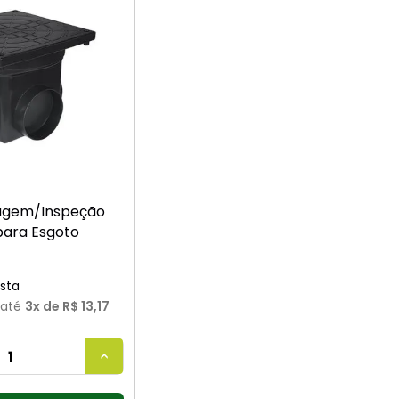
9
º
vaso sanitário
10
º
torneira
sagem/Inspeção
para Esgoto
até
3
x de
R$ 13,17