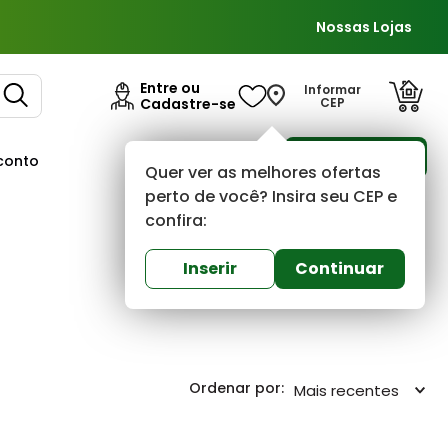
Nossas Lojas
Entre ou
Informar
Cadastre-se
CEP
Para Empresas
conto
Ofertas
Quer ver as melhores ofertas
perto de você? Insira seu CEP e
confira:
Inserir
Continuar
Mais recentes