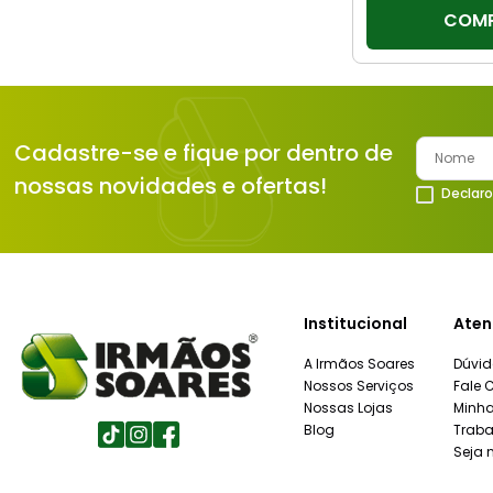
COM
Cadastre-se e fique por dentro de
nossas novidades e ofertas!
Declaro
Institucional
Aten
A Irmãos Soares
Dúvid
Nossos Serviços
Fale 
Nossas Lojas
Minh
Blog
Traba
Seja 