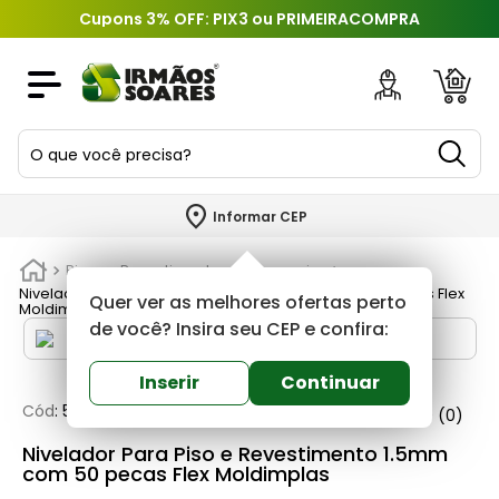
Cupons 3% OFF: PIX3 ou PRIMEIRACOMPRA
O que você precisa?
TERMOS MAIS BUSCADOS
Informar CEP
1
º
piso
Pisos e Revestimentos
Acessorios
2
º
porcelanato
Nivelador Para Piso e Revestimento 1.5mm com 50 pecas Flex
Quer ver as melhores ofertas perto
Moldimplas
3
º
porta
de você? Insira seu CEP e confira:
4
º
revestimento
Inserir
Continuar
5
º
telha
Cód
:
549290
Moldimplas
0
(0)
6
º
argamassa
Nivelador Para Piso e Revestimento 1.5mm
com 50 pecas Flex Moldimplas
7
º
tinta