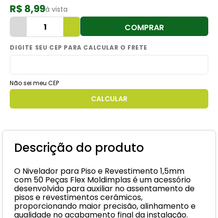
R$ 8,99
à vista
8
º
cimento
COMPRAR
9
º
vaso sanitário
10
º
torneira
Não sei meu CEP
Descrição do produto
O Nivelador para Piso e Revestimento 1,5mm
com 50 Peças Flex Moldimplas é um acessório
desenvolvido para auxiliar no assentamento de
pisos e revestimentos cerâmicos,
proporcionando maior precisão, alinhamento e
qualidade no acabamento final da instalação.