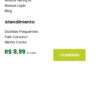
Nossos Serviços
Nossas Lojas
Blog
Atendimento
Dúvidas Frequentes
Fale Conosco
Minha Conta
Trabalhe conosco
R$
8
,
99
Seja nosso fornecedor
COMPRAR
Dúvidas
Políticas de Trocas
Políticas de Pagamento
Políticas de Entrega
Políticas de Privacidade
Políticas de Cookies
Boleto