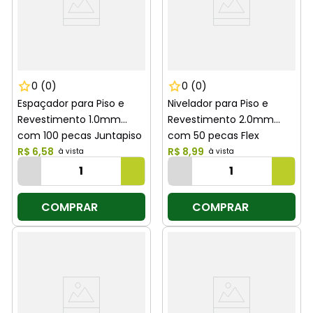
0
(0)
0
(0)
Espaçador para Piso e
Nivelador para Piso e
Revestimento 1.0mm
Revestimento 2.0mm
com 100 pecas Juntapiso
com 50 pecas Flex
Cortag
R$
6
,
58
Moldimplas
R$
8
,
99
COMPRAR
COMPRAR