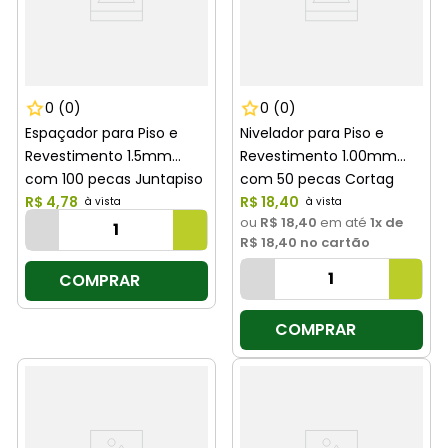
0
(0)
0
(0)
Espaçador para Piso e
Nivelador para Piso e
Revestimento 1.5mm
Revestimento 1.00mm
com 100 pecas Juntapiso
com 50 pecas Cortag
Cortag
R$
4
,
78
R$
18
,
40
ou
R$ 18,40
em até
1
x de
R$ 18,40
no cartão
COMPRAR
COMPRAR