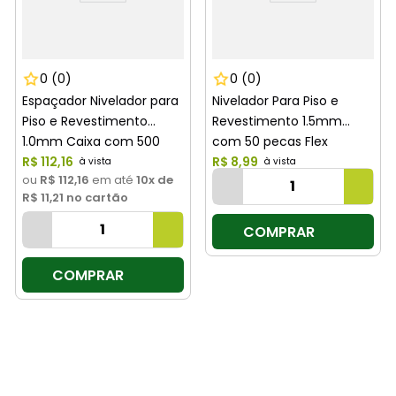
0
(0)
0
(0)
Espaçador Nivelador para
Nivelador Para Piso e
Piso e Revestimento
Revestimento 1.5mm
1.0mm Caixa com 500
com 50 pecas Flex
Pecas Cortag
R$
112
,
16
Moldimplas
R$
8
,
99
ou
R$ 112,16
em até
10
x de
R$ 11,21
no cartão
COMPRAR
COMPRAR