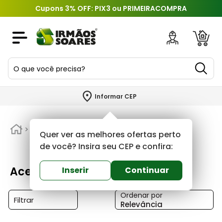
Cupons 3% OFF: PIX3 ou PRIMEIRACOMPRA
O que você precisa?
TERMOS MAIS BUSCADOS
Informar CEP
1
º
piso
2
º
Pisos e Revestimentos
porcelanato
Acessorios
Quer ver as melhores ofertas perto
3
º
porta
de você? Insira seu CEP e confira:
4
º
revestimento
Acessorios
Inserir
Continuar
5
º
argamassa
Ordenar por
6
º
telha
Filtrar
Relevância
7
º
tinta