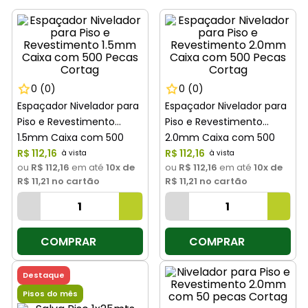
8
º
cimento
9
º
torneira
10
º
vaso sanitário
0
(0)
0
(0)
Espaçador Nivelador para
Espaçador Nivelador para
Piso e Revestimento
Piso e Revestimento
1.5mm Caixa com 500
2.0mm Caixa com 500
Pecas Cortag
R$
112
,
16
Pecas Cortag
R$
112
,
16
ou
R$ 112,16
em até
10
x de
ou
R$ 112,16
em até
10
x de
R$ 11,21
no cartão
R$ 11,21
no cartão
COMPRAR
COMPRAR
Destaque
Pisos do mês