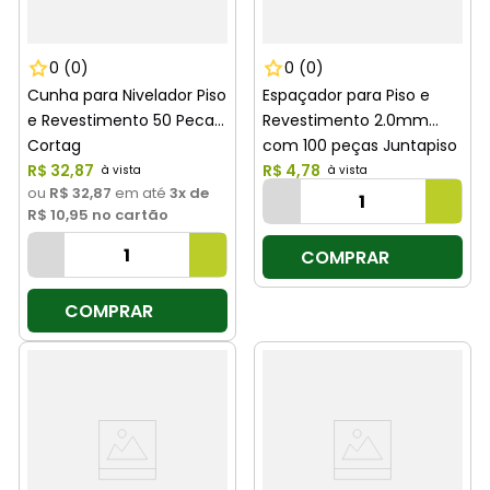
0
(0)
0
(0)
Cunha para Nivelador Piso
Espaçador para Piso e
e Revestimento 50 Pecas
Revestimento 2.0mm
Cortag
com 100 peças Juntapiso
R$
32
,
87
Cortag
R$
4
,
78
ou
R$ 32,87
em até
3
x de
R$ 10,95
no cartão
COMPRAR
COMPRAR