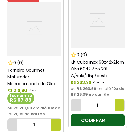
0
(0)
Kit Cuba Inox 60x42x21cm
0
(0)
Oka 6042 Aco 201
Torneira Gourmet
C/valv/disp/cesto
Misturador
R$
263
,
99
Monocomando da Oka
ou
R$ 263,99
em até
10
x de
Cozinha Mesa Gourmet
R$
219
,
90
R$ 26,39
no cartão
Economize
Cromado F20321
R$ 67,88
ou
R$ 219,90
em até
10
x de
R$ 21,99
no cartão
COMPRAR