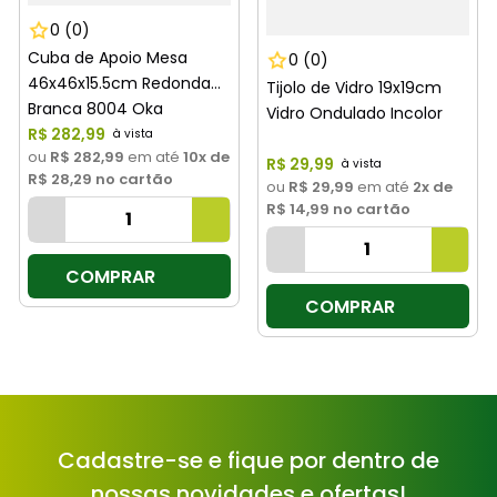
0
(0)
Cuba de Apoio Mesa
0
(0)
46x46x15.5cm Redonda
Tijolo de Vidro 19x19cm
Branca 8004 Oka
Vidro Ondulado Incolor
R$
282
,
99
ou
R$ 282,99
em até
10
x de
R$
29
,
99
R$ 28,29
no cartão
ou
R$ 29,99
em até
2
x de
R$ 14,99
no cartão
COMPRAR
COMPRAR
Cadastre-se e fique por dentro de
nossas novidades e ofertas!