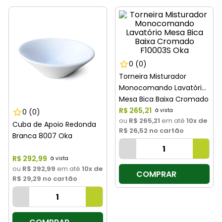
8
º
cimento
9
º
vaso sanitário
10
º
torneira
0
(0)
Torneira Misturador
Monocomando Lavatório
Mesa Bica Baixa Cromado
F10003S Oka
R$
265
,
21
0
(0)
ou
R$ 265,21
em até
10
x de
Cuba de Apoio Redonda
R$ 26,52
no cartão
Branca 8007 Oka
R$
292
,
99
ou
R$ 292,99
em até
10
x de
COMPRAR
R$ 29,29
no cartão