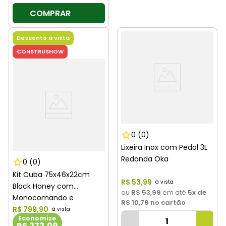
COMPRAR
Desconto à vista
CONSTRUSHOW
0
(0)
Lixeira Inox com Pedal 3L
Redonda Oka
0
(0)
Kit Cuba 75x46x22cm
R$
53
,
99
Black Honey com
ou
R$ 53,99
em até
5
x de
Monocomando e
R$ 10,79
no cartão
Acessórios Cozinha Oka
R$
799
,
90
Economize
R$ 272,09