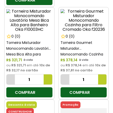
COMPRAR
0
(0)
0
(0)
Torneira Misturador
Torneira Gourmet
Monocomando Lavatório
Misturador
Mesa Bica Alta para
Monocomando Cozinha
Banheiro Oka F10003HC
R$
321
,
71
para Filtro Cromado Oka
R$
378
,
14
ou
R$ 321,71
em até
10
x de
ou
R$ 378,14
em até
10
x de
f20236
R$ 32,17
no cartão
R$ 37,81
no cartão
COMPRAR
COMPRAR
Desconto à vista
Promoção
CONSTRUSHOW