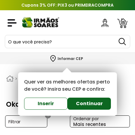
Cupons 3% OFF: PIX3 ou PRIMEIRACOMPRA
O que você precisa?
TERMOS MAIS BUSCADOS
Informar CEP
1
º
piso
2
º
Oka
porcelanato
Quer ver as melhores ofertas perto
3
º
porta
de você? Insira seu CEP e confira:
4
º
revestimento
Oka
Inserir
Continuar
5
º
telha
1
Ordenar por
6
º
argamassa
Filtrar
Mais recentes
7
º
tinta