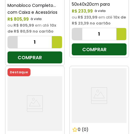
50x40x20cm para
Monobloco Completo
Cozinha Completa - com
R$
233
,
99
com Caixa e Acessórios
ou
R$ 233,99
em até
10
x de
Válvula Cesto e Dispenser
3/6L Branco 9125 Oka
R$
805
,
99
R$ 23,39
no cartão
Oka
ou
R$ 805,99
em até
10
x
de
R$ 80,59
no cartão
COMPRAR
COMPRAR
Destaque
0
(0)