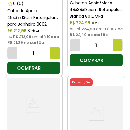
Cuba de Apoio/Mesa
0
(0)
48x38x13,5cm Retangular
Cuba de Apoio
Branca 8012 Oka
48x37x13cm Retangular
R$
224
,
99
para Banheiro 8002
ou
R$ 224,99
em até
10
x de
Branca Oka
R$
212
,
99
R$ 22,49
no cartão
ou
R$ 212,99
em até
10
x de
R$ 21,29
no cartão
COMPRAR
COMPRAR
Promoção