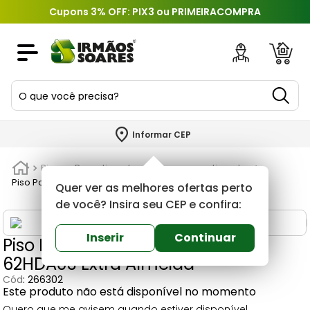
Cupons 3% OFF: PIX3 ou PRIMEIRACOMPRA
O que você precisa?
TERMOS MAIS BUSCADOS
Informar CEP
1
º
piso
Pisos e Revestimentos
Pisos e revestimentos
2
º
porcelanato
Piso Polido Retificado 62x62cm 62HDA03 Extra Almeida
Quer ver as melhores ofertas perto
3
º
porta
de você? Insira seu CEP e confira:
4
º
revestimento
Inserir
Continuar
Piso Polido Retificado 62x62cm
5
º
argamassa
62HDA03 Extra Almeida
6
º
telha
Cód
:
266302
Este produto não está disponível no momento
7
º
tinta
Quero que me avisem quando estiver disponível