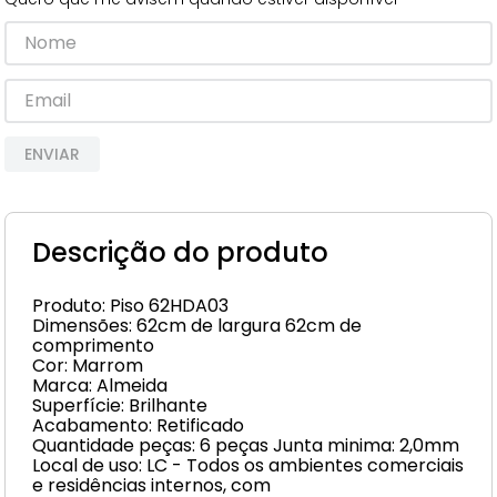
8
º
cimento
9
º
torneira
10
º
vaso sanitário
ENVIAR
Descrição do produto
Produto: Piso 62HDA03
Dimensões: 62cm de largura 62cm de
comprimento
Cor: Marrom
Marca: Almeida
Superfície: Brilhante
Acabamento: Retificado
Quantidade peças: 6 peças Junta minima: 2,0mm
Local de uso: LC - Todos os ambientes comerciais
e residências internos, com