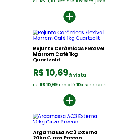
ou
R$ 0,00
em até
10x
sem juros
Rejunte Cerâmicas Flexível
Marrom Café 1kg
Quartzolit
R$ 10,69
à vista
ou
R$ 10,69
em até
10x
sem juros
Argamassa AC3 Externa
20kg Cinza Precon