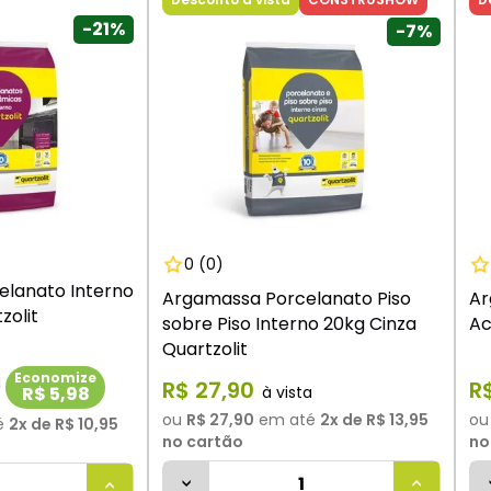
9
º
vaso sanitário
-
21%
-
7%
10
º
janela
0
(0)
lanato Interno
Argamassa Porcelanato Piso
Ar
zolit
sobre Piso Interno 20kg Cinza
Ac
Quartzolit
Economize
R$
27
,
90
R
R$ 5,98
ou
R$ 27,90
em até
2
x de
R$ 13,95
o
é
2
x de
R$ 10,95
no cartão
no