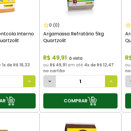
0
(0)
ntcola Interno
Argamassa Refratário 5kg
Ar
uartzolit
Quartzolit
Qu
R$
49
,
91
R
é
1
x de
R$ 18,33
ou
R$ 49,91
em até
4
x de
R$ 12,47
o
no cartão
no
AR
COMPRAR