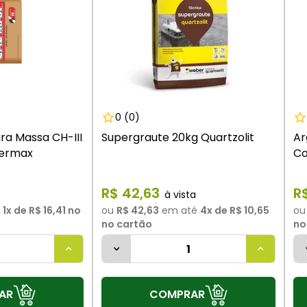
0
(0)
ra Massa CH-III
Supergraute 20kg Quartzolit
Ar
permax
Co
R$
42
,
63
R
é
1
x de
R$ 16,41
no
ou
R$ 42,63
em até
4
x de
R$ 10,65
o
no cartão
no
AR
COMPRAR