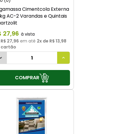
0
(0)
gamassa Cimentcola Externa
kg AC-2 Varandas e Quintais
artzolit
$
27
,
96
u
R$ 27,96
em até
2
x de
R$ 13,98
 cartão
COMPRAR