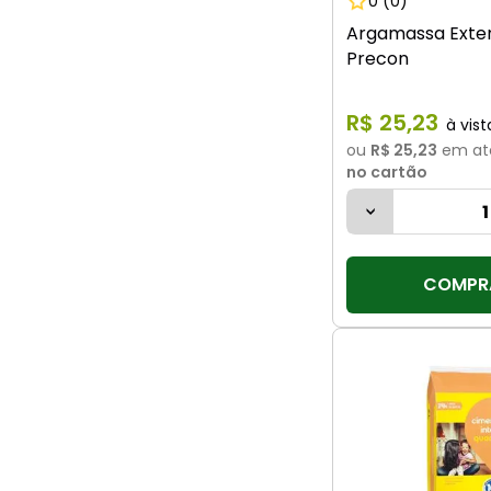
0
(0)
Argamassa Exte
Precon
R$
25
,
23
ou
R$ 25,23
em at
no cartão
COMPR