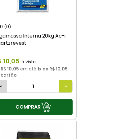
0
(0)
gamassa Interna 20kg Ac-i
artzrevest
$
10
,
05
u
R$ 10,05
em até
1
x de
R$ 10,05
 cartão
COMPRAR