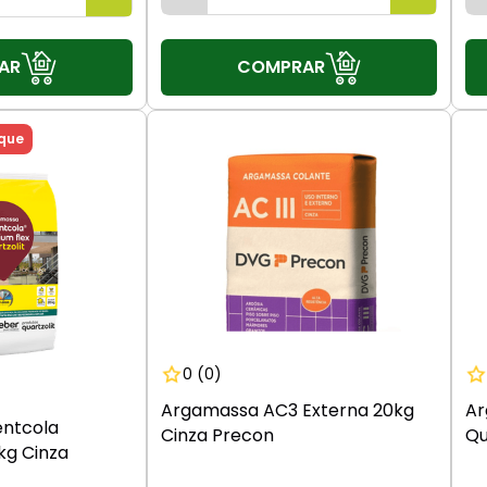
COMPRAR
AR
que
0
(0)
Argamassa AC3 Externa 20kg
Ar
ntcola
Cinza Precon
Qu
kg Cinza