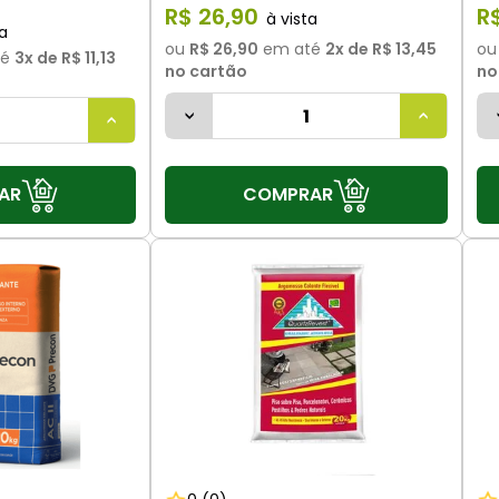
R$
26
,
90
R
ou
R$ 26,90
em até
2
x de
R$ 13,45
o
té
3
x de
R$ 11,13
no cartão
no
AR
COMPRAR