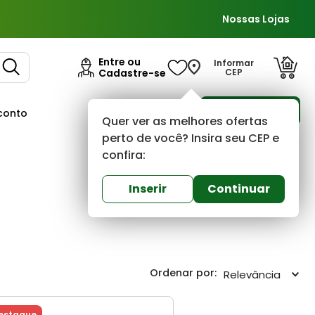
Nossas Lojas
Entre ou
Informar
Cadastre-se
CEP
Para Empresas
conto
Ofertas
Quer ver as melhores ofertas
perto de você? Insira seu CEP e
confira:
Inserir
Continuar
Relevância
estaque