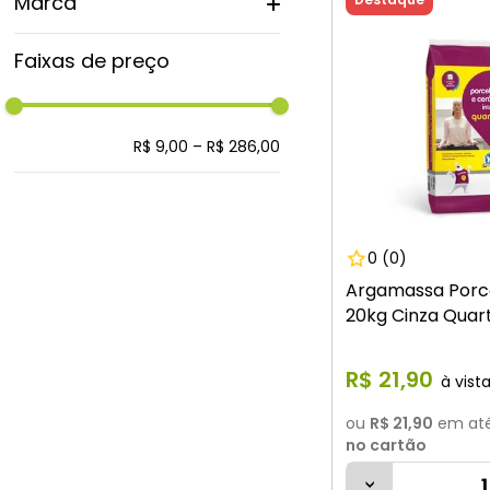
Marca
Quartzolit
Faixas de preço
Imar
Quartzrevest
Precon
Supermax
R$ 9,00
–
R$ 286,00
0
(0)
Argamassa Porce
20kg Cinza Quart
R$
21
,
90
ou
R$ 21,90
em at
no cartão