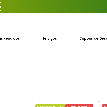
m
a?
TERMOS MAIS BUSCADOS
is vendidos
Serviços
Cupons de Des
1
º
piso
2
º
porcelanato
3
º
porta
4
º
revestimento
5
º
argamassa
6
º
telha
7
º
tinta
8
º
cimento
Desconto à vista
CONSTRUSHOW
D