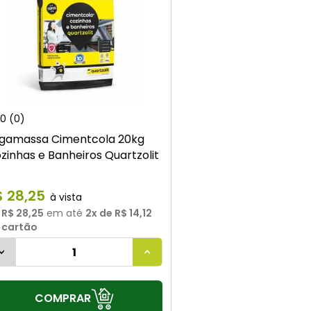
0
(0)
gamassa Cimentcola 20kg
zinhas e Banheiros Quartzolit
$
28
,
25
u
R$ 28,25
em até
2
x de
R$ 14,12
 cartão
COMPRAR