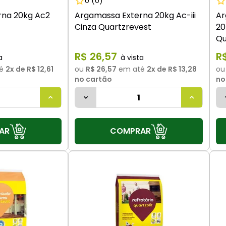
0
(0)
rna 20kg Ac2
Argamassa Externa 20kg Ac-iii
Ar
Cinza Quartzrevest
20
Qu
R$
26
,
57
R
é
2
x de
R$ 12,61
ou
R$ 26,57
em até
2
x de
R$ 13,28
o
no cartão
no
AR
COMPRAR