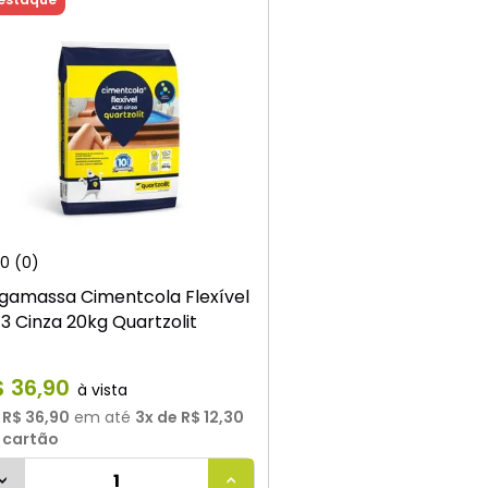
0
(0)
gamassa Cimentcola Flexível
3 Cinza 20kg Quartzolit
$
36
,
90
u
R$ 36,90
em até
3
x de
R$ 12,30
 cartão