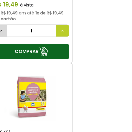
$
19
,
49
u
R$ 19,49
em até
1
x de
R$ 19,49
 cartão
COMPRAR