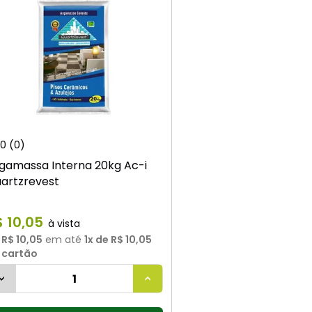
0
(0)
gamassa Interna 20kg Ac-i
artzrevest
$
10
,
05
u
R$ 10,05
em até
1
x de
R$ 10,05
 cartão