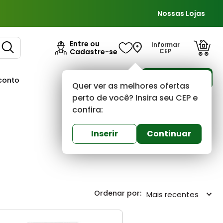
Nossas Lojas
Entre ou
Informar
Cadastre-se
CEP
Para Empresas
conto
Ofertas
Quer ver as melhores ofertas
perto de você? Insira seu CEP e
confira:
Inserir
Continuar
Mais recentes