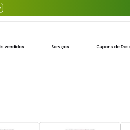
m
a?
TERMOS MAIS BUSCADOS
is vendidos
Serviços
Cupons de Des
1
º
piso
2
º
porcelanato
3
º
porta
4
º
revestimento
5
º
argamassa
6
º
telha
7
º
tinta
8
º
cimento