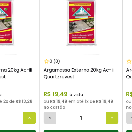
9
º
vaso sanitário
10
º
janela
0
(0)
na 20kg Ac-iii
Argamassa Externa 20kg Ac-ii
Ar
est
Quartzrevest
Qu
R$
19
,
49
R
é
2
x de
R$ 13,28
ou
R$ 19,49
em até
1
x de
R$ 19,49
o
no cartão
no