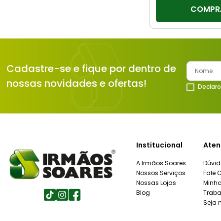
COMPR
Cadastre-se e fique por dentro de
nossas novidades e ofertas!
Declaro
Institucional
Aten
A Irmãos Soares
Dúvid
Nossos Serviços
Fale 
Nossas Lojas
Minh
Blog
Traba
Seja 