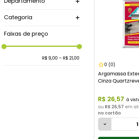
Departamento
Pisos e Revestimentos
Categoria
Argamassas
Faixas de preço
R$ 9,00
–
R$ 21,00
0
(0)
Argamassa Exter
Cinza Quartzrev
R$
26
,
57
ou
R$ 26,57
em at
no cartão