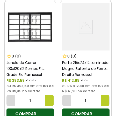
0
(0)
0
(0)
Janela de Correr
Porta 215x74x12 Laminada
100x120x12 Romex Fit
Mogno Batente de Ferro
Grade Elo Ramassol
Direita Ramassol
R$
393
,
59
R$
412
,
88
ou
R$ 393,59
em até
10
x de
ou
R$ 412,88
em até
10
x de
R$ 39,35
no cartão
R$ 41,28
no cartão
COMPRAR
COMPRAR