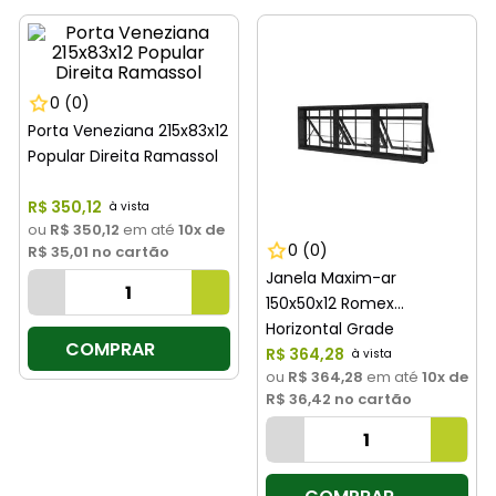
8
º
cimento
9
º
torneira
10
º
vaso sanitário
0
(0)
Porta Veneziana 215x83x12
Popular Direita Ramassol
R$
350
,
12
ou
R$ 350,12
em até
10
x de
0
(0)
R$ 35,01
no cartão
Janela Maxim-ar
150x50x12 Romex
Horizontal Grade
COMPRAR
Quadriculada Ramassol
R$
364
,
28
ou
R$ 364,28
em até
10
x de
R$ 36,42
no cartão