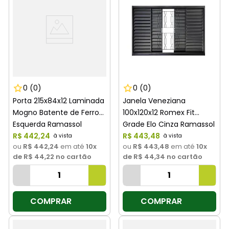
0
(0)
0
(0)
Porta 215x84x12 Laminada
Janela Veneziana
Mogno Batente de Ferro
100x120x12 Romex Fit
Esquerda Ramassol
Grade Elo Cinza Ramassol
R$
442
,
24
R$
443
,
48
ou
R$ 442,24
em até
10
x
ou
R$ 443,48
em até
10
x
de
R$ 44,22
no cartão
de
R$ 44,34
no cartão
COMPRAR
COMPRAR