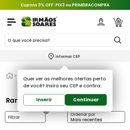
Cupons 3% OFF: PIX3 ou PRIMEIRACOMPRA
O que você precisa?
TERMOS MAIS BUSCADOS
Informar CEP
1
º
piso
2
º
Ramassol
porcelanato
Quer ver as melhores ofertas perto
3
º
porta
de você? Insira seu CEP e confira:
4
º
revestimento
Ramassol
Inserir
Continuar
5
º
argamassa
1
Ordenar por
6
º
telha
Filtrar
Mais recentes
7
º
tinta