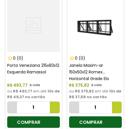
0
(0)
0
(0)
Porta Veneziana 215x83x12
Janela Maxim-ar
Esquerda Ramassol
150x50x12 Romex
Horizontal Grade Elo
R$
493
,
77
Ramassol
R$
375
,
82
ou
R$ 493,77
em até
10
x de
ou
R$ 375,82
em até
10
x de
R$ 49,37
no cartão
R$ 37,58
no cartão
COMPRAR
COMPRAR