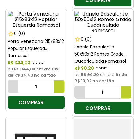
COMPRAR
0
(0)
0
(0)
Porta Veneziana 215x83x12
Janela Basculante
Popular Esquerda
50x50x12 Romex Grade
Ramassol
Quadriculada Ramassol
R$
344
,
03
R$
90
,
20
ou
R$ 344,03
em até
10
x
ou
R$ 90,20
em até
9
x de
de
R$ 34,40
no cartão
R$ 10,02
no cartão
COMPRAR
COMPRAR