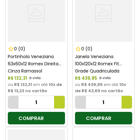
0
(0)
0
(0)
Portinhola Veneziana
Janela Veneziana
63x60x12 Romex Direita
100x120x12 Romex Fit
Cinza Ramassol
Grade Quadriculada
R$
132
,
31
Cinza Ramassol
R$
436
,
95
ou
R$ 132,31
em até
10
x de
ou
R$ 436,95
em até
10
x
R$ 13,23
no cartão
de
R$ 43,69
no cartão
COMPRAR
COMPRAR