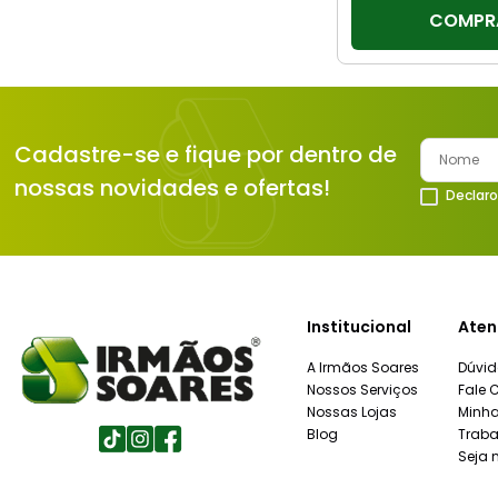
COMPR
Cadastre-se e fique por dentro de
nossas novidades e ofertas!
Declaro
Institucional
Aten
A Irmãos Soares
Dúvid
Nossos Serviços
Fale 
Nossas Lojas
Minh
Blog
Traba
Seja 