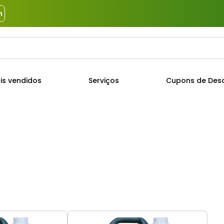
m
a?
TERMOS MAIS BUSCADOS
is vendidos
Serviços
Cupons de Des
1
º
piso
2
º
porcelanato
3
º
porta
4
º
revestimento
5
º
argamassa
6
º
telha
7
º
cimento
8
º
tinta