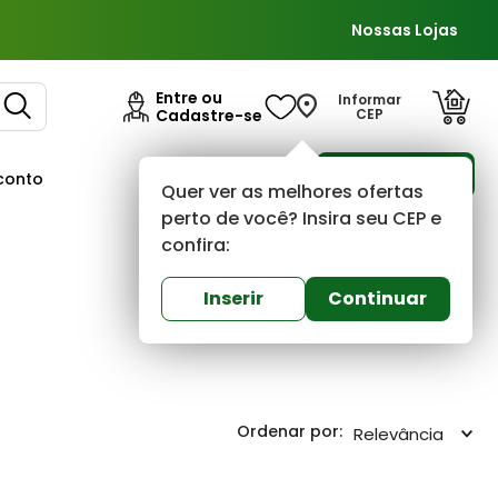
Nossas Lojas
Entre ou
Informar
Cadastre-se
CEP
Para Empresas
conto
Ofertas
Quer ver as melhores ofertas
perto de você? Insira seu CEP e
confira:
Inserir
Continuar
Relevância