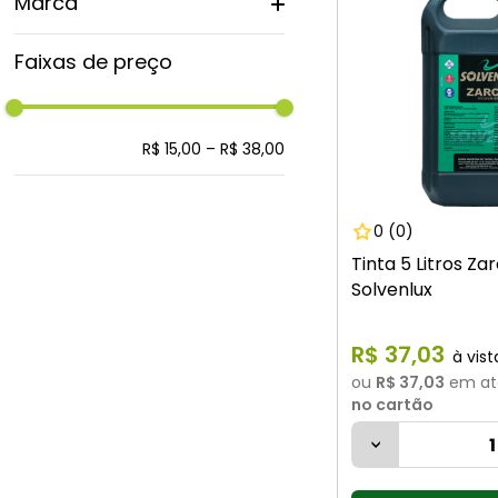
Marca
Solvenlux
Faixas de preço
R$ 15,00
–
R$ 38,00
0
(0)
Tinta 5 Litros Za
Solvenlux
R$
37
,
03
ou
R$ 37,03
em at
no cartão