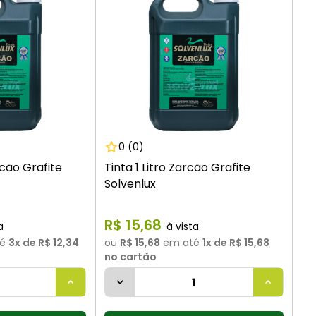
9
º
vaso sanitário
10
º
janela
0
(0)
rcão Grafite
Tinta 1 Litro Zarcão Grafite
Solvenlux
R$
15
,
68
é
3
x de
R$ 12,34
ou
R$ 15,68
em até
1
x de
R$ 15,68
no cartão