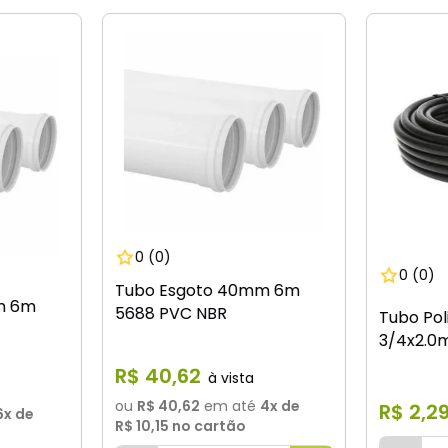
0
(0)
0
(0)
Tubo Esgoto 40mm 6m
m 6m
5688 PVC NBR
Tubo Pol
3/4x2.0
R$
40
,
62
ou
R$ 40,62
em até
4
x de
R$
2
,
2
6
x de
R$ 10,15
no cartão