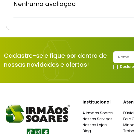
Nenhuma avaliação
Cadastre-se e fique por dentro de
nossas novidades e ofertas!
Declaro
Institucional
Aten
A Irmãos Soares
Dúvid
Nossos Serviços
Fale 
Nossas Lojas
Minh
Blog
Traba