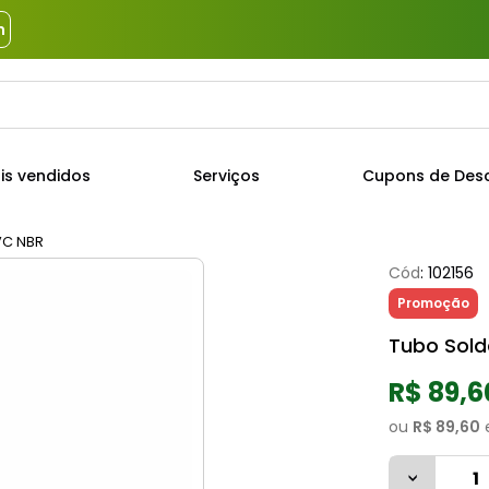
m
a?
TERMOS MAIS BUSCADOS
is vendidos
Serviços
Cupons de Des
1
º
piso
2
º
porcelanato
VC NBR
Cód
:
102156
3
º
porta
Promoção
4
º
revestimento
Tubo Sol
5
º
argamassa
R$ 89,6
6
º
telha
ou
R$ 89,60
7
º
tinta
8
º
cimento