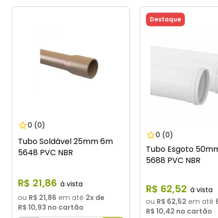
Destaque
0
(0)
0
(0)
Tubo Soldável 25mm 6m
Tubo Esgoto 50m
5648 PVC NBR
5688 PVC NBR
R$
21
,
86
R$
62
,
52
ou
R$ 21,86
em até
2
x de
ou
R$ 62,52
em até
R$ 10,93
no cartão
R$ 10,42
no cartão