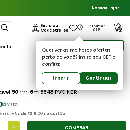
Nossas Lojas
Entre ou
Informar
Cadastre-se
CEP
Para Empresas
conto
Ofertas
Quer ver as melhores ofertas
perto de você? Insira seu CEP e
confira:
Fortlev
0
(0)
Inserir
Continuar
dável 50mm 6m 5648 PVC NBR
0
à vista
em até
8
x de
R$ 11,20
no cartão
COMPRAR