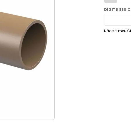
9
º
vaso sanitário
10
º
janela
Não sei meu C