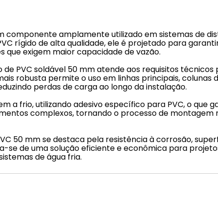
componente amplamente utilizado em sistemas de distri
 PVC rígido de alta qualidade, ele é projetado para garant
des que exigem maior capacidade de vazão.
 de PVC soldável 50 mm atende aos requisitos técnicos
mais robusta permite o uso em linhas principais, colunas 
eduzindo perdas de carga ao longo da instalação.
m a frio, utilizando adesivo específico para PVC, o que g
pamentos complexos, tornando o processo de montagem mai
 PVC 50 mm se destaca pela resistência à corrosão, supe
a-se de uma solução eficiente e econômica para projeto
istemas de água fria.