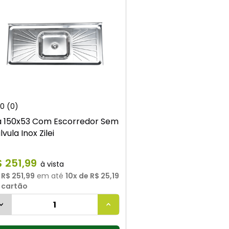
0
(0)
a 150x53 Com Escorredor Sem
lvula Inox Zilei
$
251
,
99
u
R$ 251,99
em até
10
x de
R$ 25,19
 cartão