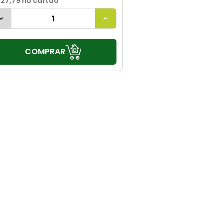
 27,79
no cartão
COMPRAR