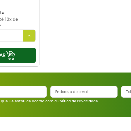
té
10
x de
o
AR
 que li e estou de acordo com a Política de Privacidade.