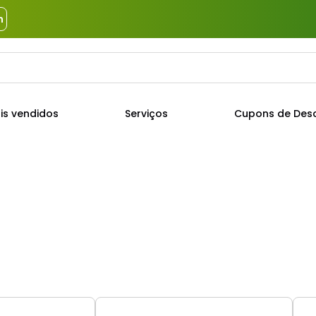
m
a?
TERMOS MAIS BUSCADOS
is vendidos
Serviços
Cupons de Des
1
º
piso
2
º
porcelanato
3
º
porta
4
º
revestimento
5
º
argamassa
6
º
telha
7
º
tinta
8
º
cimento