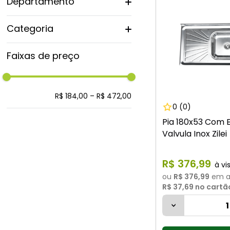
Departamento
Cozinha
Categoria
Cubas e pias
Faixas de preço
R$ 184,00
–
R$ 472,00
0
(0)
Pia 180x53 Com 
Valvula Inox Zilei
R$
376
,
99
ou
R$ 376,99
em a
R$ 37,69
no cartã