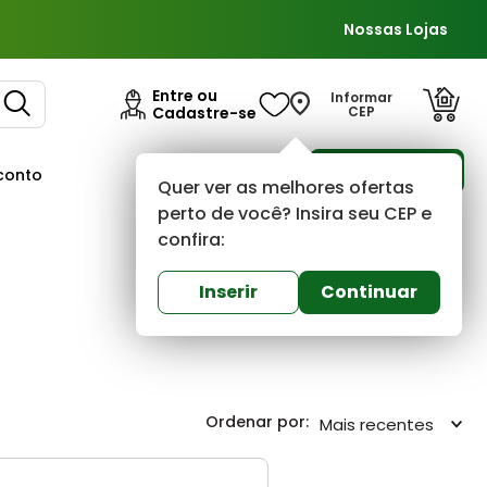
Nossas Lojas
Entre ou
Informar
Cadastre-se
CEP
Para Empresas
conto
Ofertas
Quer ver as melhores ofertas
perto de você? Insira seu CEP e
confira:
Inserir
Continuar
Mais recentes