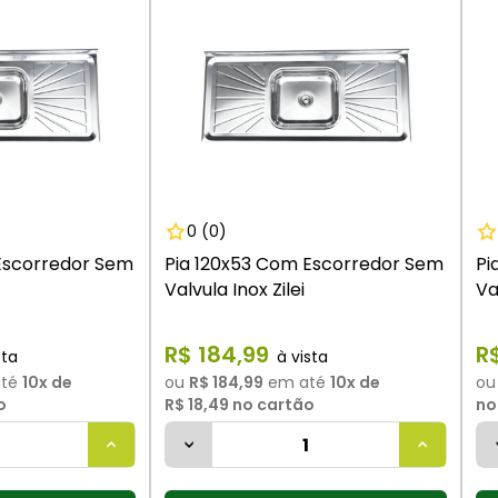
9
º
vaso sanitário
10
º
janela
0
(0)
Escorredor Sem
Pia 120x53 Com Escorredor Sem
Pi
Valvula Inox Zilei
Va
R$
184
,
99
R
té
10
x de
ou
R$ 184,99
em até
10
x de
o
o
R$ 18,49
no cartão
no