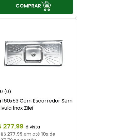
COMPRAR
0
(0)
a 160x53 Com Escorredor Sem
lvula Inox Zilei
$
277
,
99
u
R$ 277,99
em até
10
x de