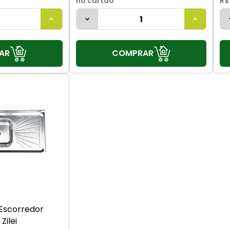
no cartão
R$
AR
COMPRAR
Escorredor
Zilei