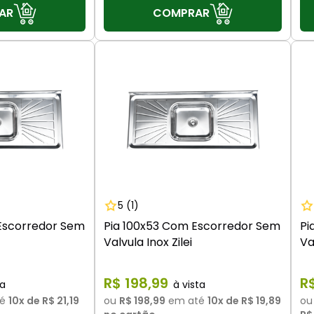
AR
COMPRAR
5
(1)
Escorredor Sem
Pia 100x53 Com Escorredor Sem
Pi
Valvula Inox Zilei
Va
R$
198
,
99
R
é
10
x de
R$ 21,19
ou
R$ 198,99
em até
10
x de
R$ 19,89
o