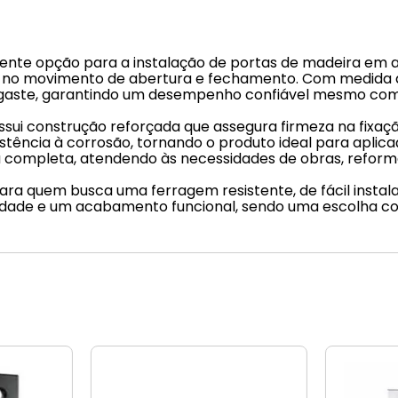
lente opção para a instalação de portas de madeira em 
ve no movimento de abertura e fechamento. Com medida
sgaste, garantindo um desempenho confiável mesmo com 
ssui construção reforçada que assegura firmeza na fixa
istência à corrosão, tornando o produto ideal para aplic
a completa, atendendo às necessidades de obras, reform
 para quem busca uma ferragem resistente, de fácil insta
idade e um acabamento funcional, sendo uma escolha conf