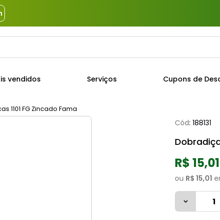
m
a?
TERMOS MAIS BUSCADOS
is vendidos
Serviços
Cupons de Des
1
º
piso
2
º
porcelanato
cas 1101 FG Zincado Fama
Cód
:
188131
3
º
porta
Dobradiça
4
º
revestimento
5
º
argamassa
R$ 15,01
6
º
telha
ou
R$ 15,01
e
7
º
tinta
8
º
cimento