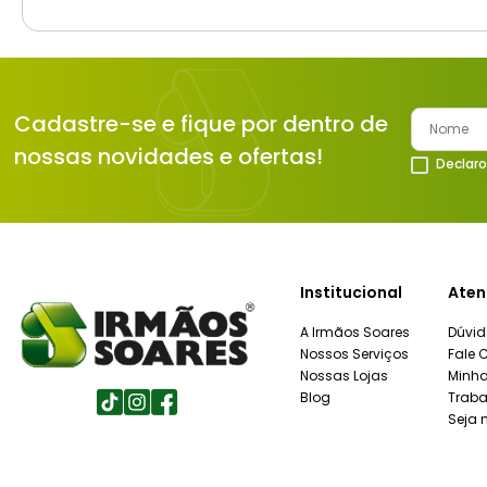
Cadastre-se e fique por dentro de
nossas novidades e ofertas!
Declaro
Institucional
Aten
A Irmãos Soares
Dúvid
Nossos Serviços
Fale 
Nossas Lojas
Minh
Blog
Traba
Seja 