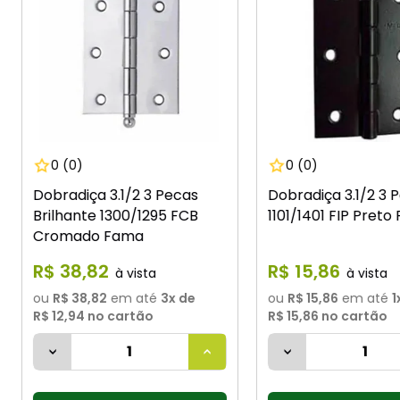
0
(0)
0
(0)
Dobradiça 3.1/2 3 Pecas
Dobradiça 3.1/2 3 
Brilhante 1300/1295 FCB
1101/1401 FIP Pret
Cromado Fama
R$
38
,
82
R$
15
,
86
ou
R$ 38,82
em até
3
x de
ou
R$ 15,86
em até
1
R$ 12,94
no cartão
R$ 15,86
no cartão