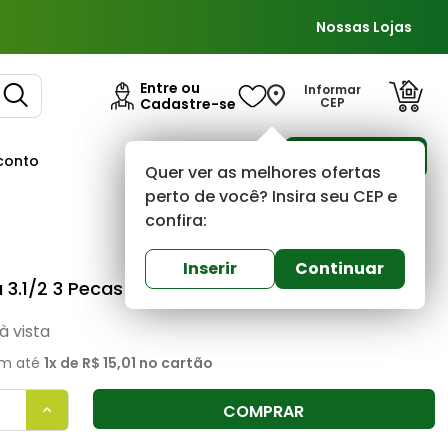
Nossas Lojas
Entre ou
Informar
Cadastre-se
CEP
Para Empresas
conto
Ofertas
Quer ver as melhores ofertas
perto de você? Insira seu CEP e
confira:
Fama
0
(0)
Inserir
Continuar
 3.1/2 3 Pecas 1101 FG Zincado Fama
à vista
m até
1
x de
R$ 15,01
no cartão
COMPRAR