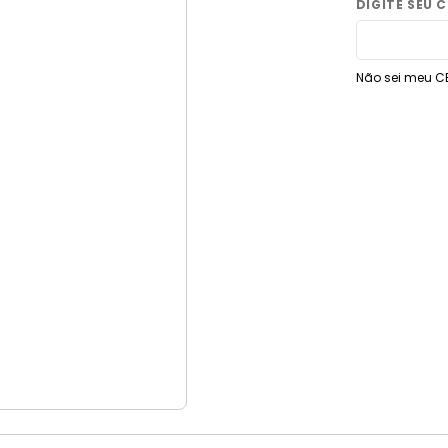
9
º
vaso sanitário
10
º
janela
Não sei meu C