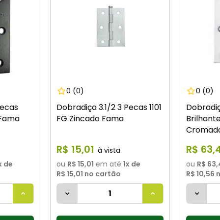
0
(0)
0
(0)
Pecas
Dobradiça 3.1/2 3 Pecas 1101
Dobradiç
o Fama
FG Zincado Fama
Brilhant
Cromad
R$
15
,
01
R$
63
,
x de
ou
R$ 15,01
em até
1
x de
ou
R$ 63,
R$ 15,01
no cartão
R$ 10,56
n