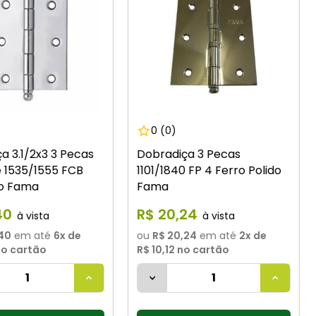
0
(0)
a 3.1/2x3 3 Pecas
Dobradiça 3 Pecas
e 1535/1555 FCB
1101/1840 FP 4 Ferro Polido
o Fama
Fama
40
R$
20
,
24
40
em até
6
x de
ou
R$ 20,24
em até
2
x de
o cartão
R$ 10,12
no cartão