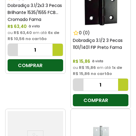
Dobradiça 3.1/2x3 3 Pecas
Brilhante 1535/1555 FCB
Cromado Fama
R$
63
,
40
ou
R$ 63,40
em até
6
x de
0
(0)
R$ 10,56
no cartão
Dobradiça 3.1/2 3 Pecas
1101/1401 FIP Preto Fama
R$
15
,
86
COMPRAR
ou
R$ 15,86
em até
1
x de
R$ 15,86
no cartão
COMPRAR