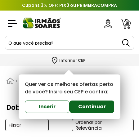
Cupons 3% OFF: PIX3 ou PRIMEIRACOMPRA
O que você precisa?
TERMOS MAIS BUSCADOS
Informar CEP
1
º
piso
2
º
Portas e Janelas
porcelanato
Dobradicas
Quer ver as melhores ofertas perto
3
º
porta
de você? Insira seu CEP e confira:
4
º
revestimento
Dobradicas
Inserir
Continuar
5
º
argamassa
Ordenar por
6
º
telha
Filtrar
Relevância
7
º
tinta