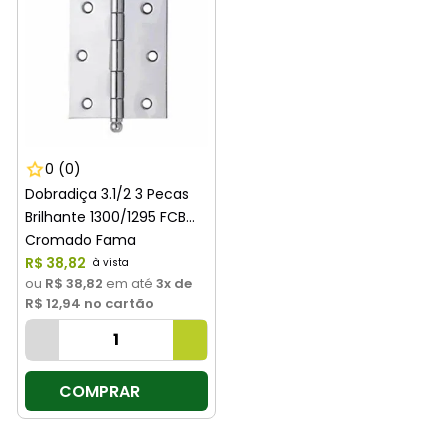
0
(0)
Dobradiça 3.1/2 3 Pecas
Brilhante 1300/1295 FCB
Cromado Fama
R$
38
,
82
ou
R$ 38,82
em até
3
x de
R$ 12,94
no cartão
COMPRAR