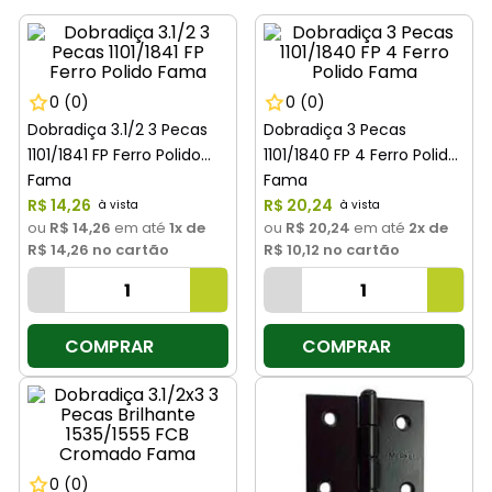
8
º
cimento
9
º
torneira
10
º
vaso sanitário
0
(0)
0
(0)
Dobradiça 3.1/2 3 Pecas
Dobradiça 3 Pecas
1101/1841 FP Ferro Polido
1101/1840 FP 4 Ferro Polido
Fama
Fama
R$
14
,
26
R$
20
,
24
ou
R$ 14,26
em até
1
x de
ou
R$ 20,24
em até
2
x de
R$ 14,26
no cartão
R$ 10,12
no cartão
COMPRAR
COMPRAR
0
(0)