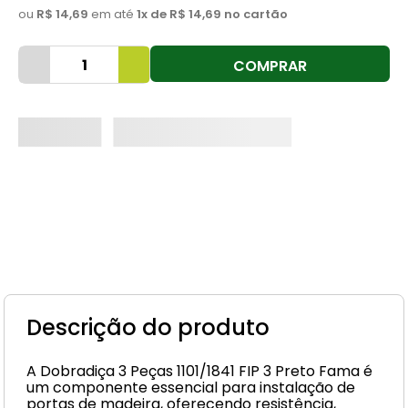
ou
R$ 14,69
em até
1
x de
R$ 14,69
no cartão
8
º
cimento
9
º
torneira
COMPRAR
10
º
vaso sanitário
Descrição do produto
A Dobradiça 3 Peças 1101/1841 FIP 3 Preto Fama é
um componente essencial para instalação de
portas de madeira, oferecendo resistência,