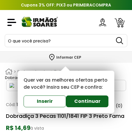
Cupons 3% OFF: PIX3 ou PRIMEIRACOMPRA
O que você precisa?
TERMOS MAIS BUSCADOS
Informar CEP
1
º
piso
Portas e Janelas
Dobradicas
2
º
porcelanato
Dobradiça 3 Pecas 1101/1841 FIP 3 Preto Fama
Quer ver as melhores ofertas perto
3
º
porta
de você? Insira seu CEP e confira:
4
º
revestimento
Inserir
Continuar
Cód
:
115061
Fama
0
(0)
5
º
argamassa
Dobradiça 3 Pecas 1101/1841 FIP 3 Preto Fama
6
º
telha
R$ 14,69
7
º
tinta
à vista