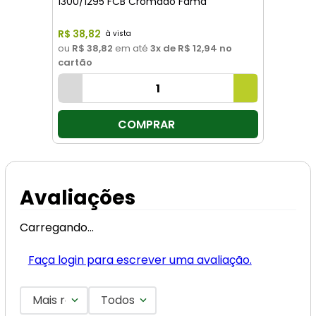
1300/1295 FCB Cromado Fama
R$
38
,
82
ou
R$ 38,82
em até
3
x de
R$ 12,94
no
cartão
COMPRAR
Avaliações
Carregando…
Faça login para escrever uma avaliação.
Mais recentes
Todos