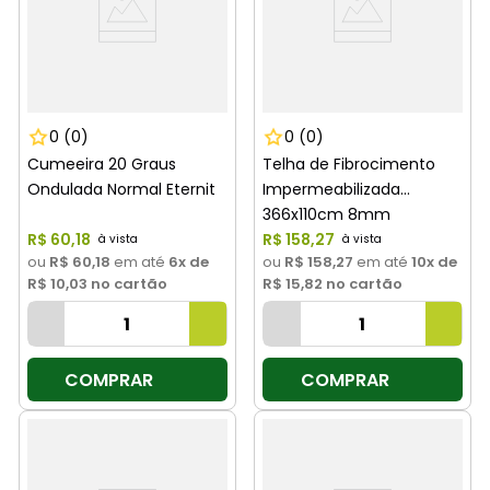
0
(0)
0
(0)
Cumeeira 20 Graus
Telha de Fibrocimento
Ondulada Normal Eternit
Impermeabilizada
366x110cm 8mm
R$
60
,
18
Ondulada Eternit
R$
158
,
27
ou
R$ 60,18
em até
6
x de
ou
R$ 158,27
em até
10
x de
R$ 10,03
no cartão
R$ 15,82
no cartão
COMPRAR
COMPRAR