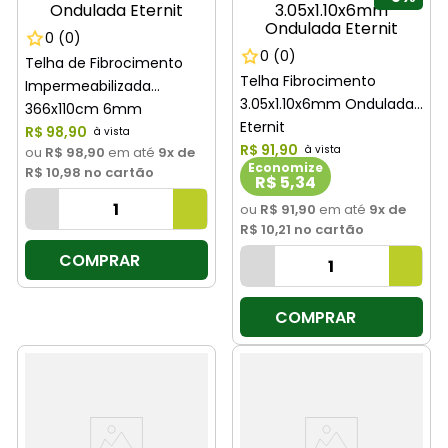
0
(0)
0
(0)
Telha de Fibrocimento
Telha Fibrocimento
Impermeabilizada
3.05x1.10x6mm Ondulada
366x110cm 6mm
Eternit
Ondulada Eternit
R$
98
,
90
R$
91
,
90
ou
R$ 98,90
em até
9
x de
Economize
R$ 10,98
no cartão
R$ 5,34
ou
R$ 91,90
em até
9
x de
R$ 10,21
no cartão
COMPRAR
COMPRAR