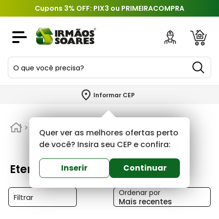
Cupons 3% OFF: PIX3 ou PRIMEIRACOMPRA
O que você precisa?
TERMOS MAIS BUSCADOS
Informar CEP
1
º
piso
2
º
Eternit
porcelanato
Quer ver as melhores ofertas perto
3
º
porta
de você? Insira seu CEP e confira:
4
º
revestimento
Eternit
Inserir
Continuar
5
º
telha
Ordenar por
6
º
argamassa
Filtrar
Mais recentes
7
º
tinta