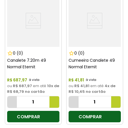
0
(0)
0
(0)
Canalete 7.20m 49
Cumeeira Canalete 49
Normal Eternit
Normal Eternit
R$
687
,
97
R$
41
,
81
ou
R$ 687,97
em até
10
x de
ou
R$ 41,81
em até
4
x de
R$ 68,79
no cartão
R$ 10,45
no cartão
COMPRAR
COMPRAR