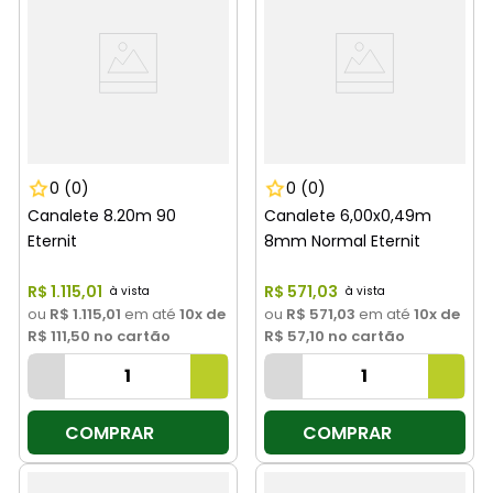
0
(0)
0
(0)
Canalete 8.20m 90
Canalete 6,00x0,49m
Eternit
8mm Normal Eternit
R$
1
.
115
,
01
R$
571
,
03
ou
R$ 1.115,01
em até
10
x de
ou
R$ 571,03
em até
10
x de
R$ 111,50
no cartão
R$ 57,10
no cartão
COMPRAR
COMPRAR