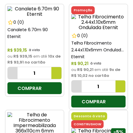
8
º
cimento
Promoção
9
º
vaso sanitário
0
(0)
10
º
torneira
Canalete 6.70m 90
0
(0)
Eternit
Telha Fibrocimento
2.44x1.10x6mm Ondulada
R$
939
,
15
ou
R$ 939,15
em até
10
x de
Eternit
R$ 93,91
no cartão
R$
90
,
21
ou
R$ 90,21
em até
9
x de
R$ 10,02
no cartão
COMPRAR
COMPRAR
Desconto à vista
CONSTRUSHOW
-
5%