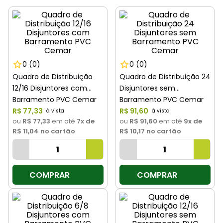
8
º
cimento
9
º
torneira
10
º
vaso sanitário
0
(0)
0
(0)
Quadro de Distribuição
Quadro de Distribuição 24
12/16 Disjuntores com
Disjuntores sem
Barramento PVC Cemar
Barramento PVC Cemar
R$
77
,
33
R$
91
,
60
ou
R$ 77,33
em até
7
x de
ou
R$ 91,60
em até
9
x de
R$ 11,04
no cartão
R$ 10,17
no cartão
COMPRAR
COMPRAR