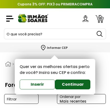
Cupons 3% OFF: PIX3 ou PRIMEIRACOMPRA
O que você precisa?
TERMOS MAIS BUSCADOS
Informar CEP
1
º
piso
2
º
Force line
porcelanato
Quer ver as melhores ofertas perto
3
º
porta
de você? Insira seu CEP e confira:
4
º
revestimento
Force line
Inserir
Continuar
5
º
telha
Ordenar por
6
º
argamassa
Filtrar
Mais recentes
7
º
tinta