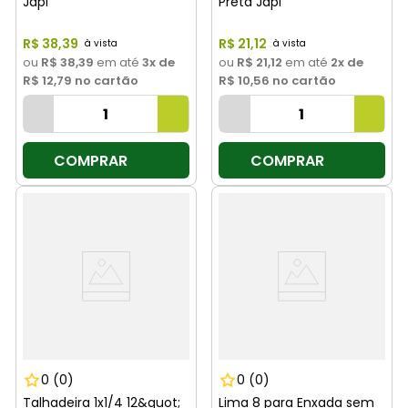
Japi
Preta Japi
R$
38
,
39
R$
21
,
12
ou
R$ 38,39
em até
3
x de
ou
R$ 21,12
em até
2
x de
R$ 12,79
no cartão
R$ 10,56
no cartão
COMPRAR
COMPRAR
0
(0)
0
(0)
Talhadeira 1x1/4 12&quot;
Lima 8 para Enxada sem