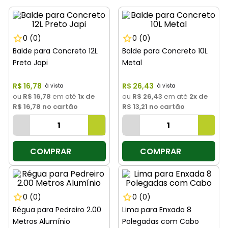
8
º
cimento
9
º
torneira
0
(0)
0
(0)
10
º
vaso sanitário
Balde para Concreto 12L
Balde para Concreto 10L
Preto Japi
Metal
R$
16
,
78
R$
26
,
43
ou
R$ 16,78
em até
1
x de
ou
R$ 26,43
em até
2
x de
R$ 16,78
no cartão
R$ 13,21
no cartão
COMPRAR
COMPRAR
0
(0)
0
(0)
Régua para Pedreiro 2.00
Lima para Enxada 8
Metros Alumínio
Polegadas com Cabo