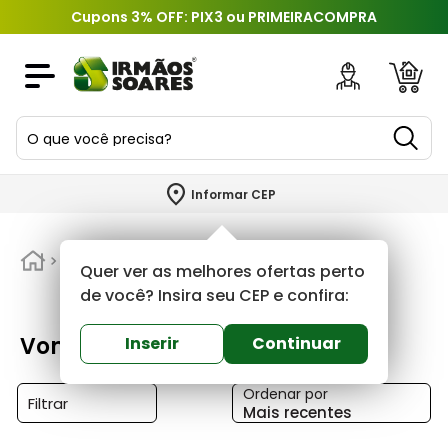
Cupons 3% OFF: PIX3 ou PRIMEIRACOMPRA
O que você precisa?
TERMOS MAIS BUSCADOS
Informar CEP
1
º
piso
2
º
Vonder
porcelanato
Quer ver as melhores ofertas perto
3
º
porta
de você? Insira seu CEP e confira:
4
º
revestimento
Vonder
Inserir
Continuar
5
º
argamassa
Ordenar por
6
º
telha
Filtrar
Mais recentes
7
º
tinta